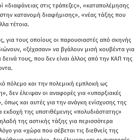
ί «διαφάνειας στις τράπεζες», «καταπολέμησης
α στην κατανομή διαφήμισης», «νέας τάξης που
λλα τέτοια.
ες, για τους οποίους οι παρουσιαστές από σκηνής
βιώνουν, «ξέχασαν» να βγάλουν μισή κουβέντα για
δεινά τους, που δεν είναι άλλος από την ΚΑΠ της
οντα.
ικό πόλεμο και την πολεμική εμπλοκή ως
», δεν έλειψαν οι αναφορές για «υπαρξιακές
, όπως και αυτές για την ανάγκη ενίσχυσης της
έα εκδοχή της υποτιθέμενης «πολυδιάστατης»
δηλαδή της αστικής τάξης για περισσότερα
όγο για «χώρα που σέβεται τις διεθνείς της
ολούθημα κανενός». Δεν έλειψαν και οι αναφορές