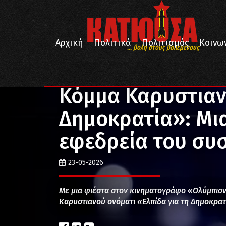
Αρχική
Πολιτικά
Πολιτισμός
Κοινω
... βολή στους βολεμένους
/
/
Αρχική
Κοινωνία
Κόμμα Καρυστιανού «Ελπίδα γι
Κόμμα Καρυστιαν
Δημοκρατία»: Μι
εφεδρεία του συ
23-05-2026
Με μια φιέστα στον κινηματογράφο «Ολύμπιον
Καρυστιανού ονόματι «Ελπίδα για τη Δημοκρατ