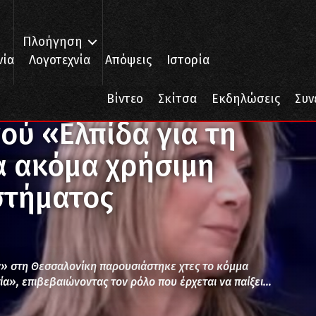
Πλοήγηση
νία
Λογοτεχνία
Απόψεις
Ιστορία
α τη Δημοκρατία»: Μια ακόμα χρήσιμη εφεδρεία του συστήματος
Βίντεο
Σκίτσα
Εκδηλώσεις
Συν
ού «Ελπίδα για τη
α ακόμα χρήσιμη
στήματος
» στη Θεσσαλονίκη παρουσιάστηκε χτες το κόμμα
ία», επιβεβαιώνοντας τον ρόλο που έρχεται να παίξει…