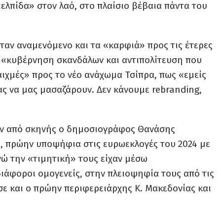
ελπίδα» στον λαό, στο πλαίσιο βέβαια πάντα του
ταν αναμενόμενο και τα «καρφιά» προς τις έτερες
ια «κυβέρνηση σκανδάλων και αντιπολίτευση που
αιχμές» προς το νέο ανάχωμα Τσίπρα, πως «εμείς
ίας να μας μασαζάρουν. Δεν κάνουμε rebranding,
ν από σκηνής ο δημοσιογράφος Θανάσης
υ, πρώην υποψήφια στις ευρωεκλογές του 2024 με
νώ την «τιμητική» τους είχαν μέσω
άφοροι ομογενείς, στην πλειοψηφία τους από τις
ε και ο πρώην περιφερειάρχης Κ. Μακεδονίας και
.