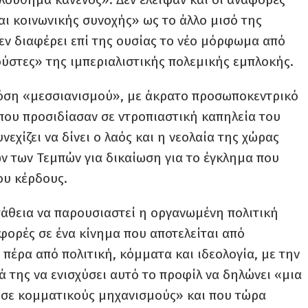
αι κοινωνικής συνοχής» ως το άλλο μισό της
δεν διαφέρει επί της ουσίας το νέο μόρφωμα από
ύστες» της ιμπεριαλιστικής πολεμικής εμπλοκής.
όση «μεσσιανισμού», με άκρατο προσωποκεντρικό
που προσιδίασαν σε ντροπιαστική καπηλεία του
εχίζει να δίνει ο λαός και η νεολαία της χώρας
ων των Τεμπών για δικαίωση για το έγκλημα που
ου κέρδους.
άθεια να παρουσιαστεί η οργανωμένη πολιτική
ορές σε ένα κίνημα που αποτελείται από
έρα από πολιτική, κόμματα και ιδεολογία, με την
 της να ενισχύσει αυτό το προφίλ να δηλώνει «μια
 σε κομματικούς μηχανισμούς» και που τώρα