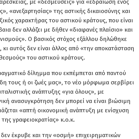
σαρέσκειας, με «δεσμεύσεις» για «εδραίωση ενός
ς», «ανεξαρτησίας» της αστικής δικαιοσύνης και
αξικός χαρακτήρας του αστικού κράτους, που είναι
βαια δεν αλλάζει με δήθεν «διαφανές πλαίσιο» και
ανισμούς». Ο βασικός στόχος εξάλλου δηλώθηκε
 κι αυτός δεν είναι άλλος από «την αποκατάσταση
θεσμούς» του αστικού κράτους.
 πραγματικό δίλημμα που εκπέμπεται από παντού
ρδη τους ή οι ζωές μας», το νέο μόρφωμα σερβίρει
ιταλιστικής ανάπτυξης «για όλους», με
ική ανασυγκρότηση δεν μπορεί να είναι βιώσιμη
ειάζεται «απτή οικονομική ανάπτυξη με ενίσχυση
 της γραφειοκρατίας» κ.ο.κ.
 δεν έκρυβε και την «οσμή» επιχειρηματικών