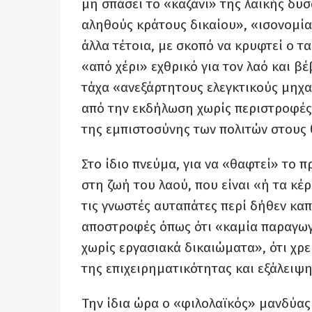
μη σπάσει το «καζάνι» της λαϊκής δυ
αληθούς κράτους δικαίου», «ισονομία
άλλα τέτοια, με σκοπό να κρυφτεί ο τ
«από χέρι» εχθρικό για τον λαό και βέ
τάχα «ανεξάρτητους ελεγκτικούς μηχ
από την εκδήλωση χωρίς περιστροφές,
της εμπιστοσύνης των πολιτών στους 
Στο ίδιο πνεύμα, για να «θαφτεί» το
στη ζωή του λαού, που είναι «ή τα κέ
τις γνωστές αυταπάτες περί δήθεν καπ
αποστροφές όπως ότι «καμία παραγωγ
χωρίς εργασιακά δικαιώματα», ότι χρ
της επιχειρηματικότητας και εξάλειψη
Την ίδια ώρα ο «φιλολαϊκός» μανδύας