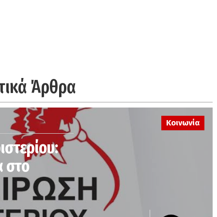
τικά Άρθρα
Κοινωνία
ιστερίου:
α στο