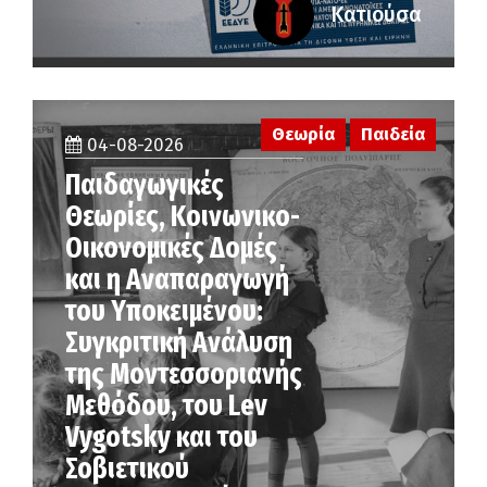
Κατιούσα
Θεωρία
Παιδεία
04-08-2026
Παιδαγωγικές
Θεωρίες, Κοινωνικο-
Οικονομικές Δομές
και η Αναπαραγωγή
του Υποκειμένου:
Συγκριτική Ανάλυση
της Μοντεσσοριανής
Μεθόδου, του Lev
Vygotsky και του
Σοβιετικού