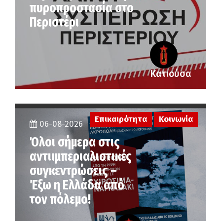
πυροπροστασία στο
Περιστέρι
Κατιούσα
Επικαιρότητα
Κοινωνία
06-08-2026
Όλοι σήμερα στις
αντιιμπεριαλιστικές
συγκεντρώσεις –
Έξω η Ελλάδα από
τον πόλεμο!