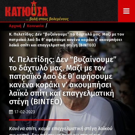
... βολή στους βολεμένους
/
/
Αρχική
Κοινωνία
Κ. Πελετίδης: Δεν “βυζαίνουμε” το δάχτυλό μας. Μαζί με τον
πατραϊκό λαό δε θ’ αφήσουμε κανένα κοράκι ν’ ακουμπήσει
λαϊκό σπίτι και επαγγελματική στέγη (ΒΙΝΤΕΟ)
Κ. Πελετίδης: Δεν “βυζαίνουμε”
το δάχτυλό μας. Μαζί με τον
πατραϊκό λαό δε θ’ αφήσουμε
κανένα κοράκι ν’ ακουμπήσει
λαϊκό σπίτι και επαγγελματική
στέγη (ΒΙΝΤΕΟ)
17-02-2023
Κανένα σπίτι, καμία επαγγελματική στέγη λαϊκού