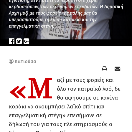
αγωνιστή, δεν πρέπει να περάσει στα χέρια
κερδοσκόπων, των περίφημων επενδυτών. Η δημοτική
Αρχή μαζί με τους φορείς της πόλης μας θα
υπερασπιστούμε τη λαϊκή κατοικία και την
επαγγελματική στέγη.
Κατιούσα
«Μ
αζί με τους φορείς και
όλο τον πατραϊκό λαό, δε
θα αφήσουμε σε κανένα
κοράκι να ακουμπήσει λαϊκό σπίτι και
επαγγελματική στέγη» επεσήμανε σε
δήλωσή του για τους πλειστηριασμούς ο