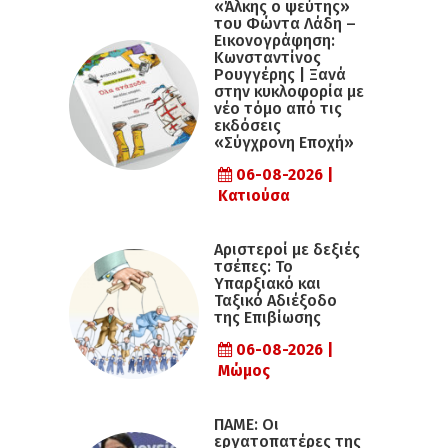
«Άλκης ο ψεύτης»
του Φώντα Λάδη –
Εικονογράφηση:
Κωνσταντίνος
Ρουγγέρης | Ξανά
στην κυκλοφορία με
νέο τόμο από τις
εκδόσεις
«Σύγχρονη Εποχή»
06-08-2026 |
Κατιούσα
Αριστεροί με δεξιές
τσέπες: Το
Υπαρξιακό και
Ταξικό Αδιέξοδο
της Επιβίωσης
06-08-2026 |
Μώμος
ΠΑΜΕ: Οι
εργατοπατέρες της