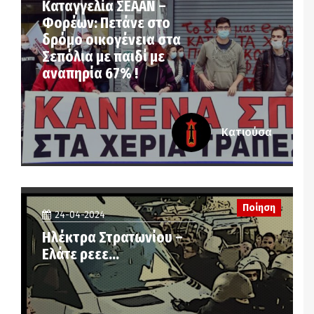
Καταγγελία ΣΕΑΑΝ –
Φορέων: Πετάνε στο
δρόμο οικογένεια στα
Σεπόλια με παιδί με
αναπηρία 67% !
Κατιούσα
Ποίηση
24-04-2024
Ηλέκτρα Στρατωνίου –
Ελάτε ρεεε…