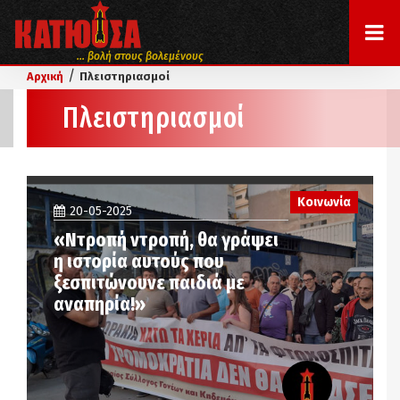
... βολή στους βολεμένους
/
Αρχική
Πλειστηριασμοί
Πλειστηριασμοί
Κοινωνία
20-05-2025
«Ντροπή ντροπή, θα γράψει
η ιστορία αυτούς που
ξεσπιτώνουνε παιδιά με
αναπηρία!»