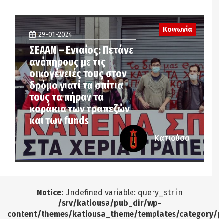
Κοινωνία
29-01-2024
ΣΕΑΑΝ – Ενιαίος: Πετάνε
ανάπηρους με τις
οικογένειές τους στον
δρόμο γιατί τα σπίτια
τους τα πήραν τα
κοράκια των τραπεζών
και των funds
Κατιούσα
Notice
: Undefined variable: query_str in
/srv/katiousa/pub_dir/wp-
content/themes/katiousa_theme/templates/category/