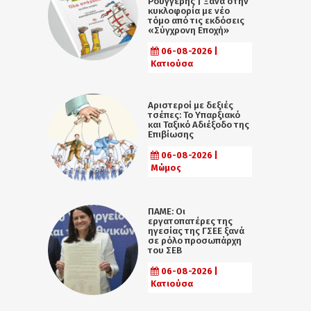
Ρουγγέρης | Ξανά στην
κυκλοφορία με νέο
τόμο από τις εκδόσεις
«Σύγχρονη Εποχή»
06-08-2026 |
Κατιούσα
Αριστεροί με δεξιές
τσέπες: Το Υπαρξιακό
και Ταξικό Αδιέξοδο της
Επιβίωσης
06-08-2026 |
Μώμος
ΠΑΜΕ: Οι
εργατοπατέρες της
ηγεσίας της ΓΣΕΕ ξανά
σε ρόλο προσωπάρχη
του ΣΕΒ
06-08-2026 |
Κατιούσα