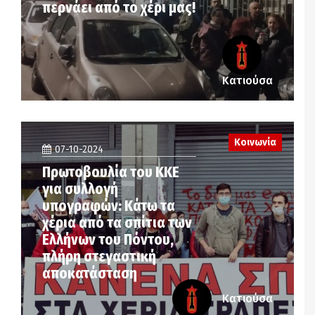
περνάει από το χέρι μας!
Κατιούσα
Κοινωνία
07-10-2024
Πρωτοβουλία του ΚΚΕ
για συλλογή
υπογραφών: Κάτω τα
χέρια από τα σπίτια των
Ελλήνων του Πόντου,
πλήρη στεγαστική
αποκατάσταση
Κατιούσα