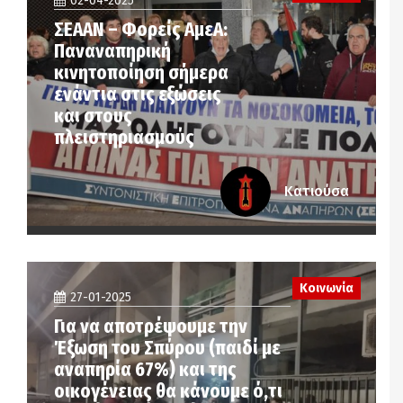
02-04-2025
ΣΕΑΑΝ – Φορείς ΑμεΑ:
Παναναπηρική
κινητοποίηση σήμερα
ενάντια στις εξώσεις
και στους
πλειστηριασμούς
Κατιούσα
Κοινωνία
27-01-2025
Για να αποτρέψουμε την
Έξωση του Σπύρου (παιδί με
αναπηρία 67%) και της
οικογένειας θα κάνουμε ό,τι