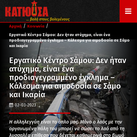
... βολή στους βολεμένους
/
/
Αρχική
Κοινωνία
Εργατικό Κέντρο Σάμου: Δεν ήταν ατύχημα, είναι ένα
προδιαγεγραμμένο έγκλημα – Κάλεσμα για αιμοδοσία σε Σάμο
και Ικαρία
Εργατικό Κέντρο Σάμου: Δεν ήταν
ατύχημα, είναι ένα
προδιαγεγραμμένο έγκλημα –
Κάλεσμα για αιμοδοσία σε Σάμο
και Ικαρία
02-03-2023
Η αλληλεγγύη είναι το όπλο μας. Μόνο ο λαός με την
οργανωμένη πάλη του μπορεί να σώσει το λαό από τη
λυσσαλέα επίθεση που δέχεται καθημερινά στο βωμό