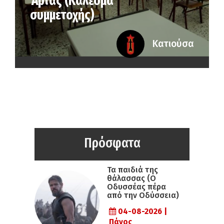
Άρτας (Κάλεσμα
συμμετοχής)
Κατιούσα
Πρόσφατα
Τα παιδιά της
θάλασσας (Ο
Οδυσσέας πέρα
από την Οδύσσεια)
04-08-2026 |
Πάνος