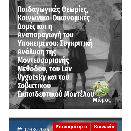
Παιδαγωγικές Θεωρίες,
Κοινωνικο-Οικονομικές
Δομές και η
Αναπαραγωγή του
Υποκειμένου: Συγκριτική
Ανάλυση της
Μοντεσσοριανής
Μεθόδου, του Lev
Vygotsky και του
Σοβιετικού
Εκπαιδευτικού Μοντέλου
Μώμος
Επικαιρότητα
Κοινωνία
02-08-2026