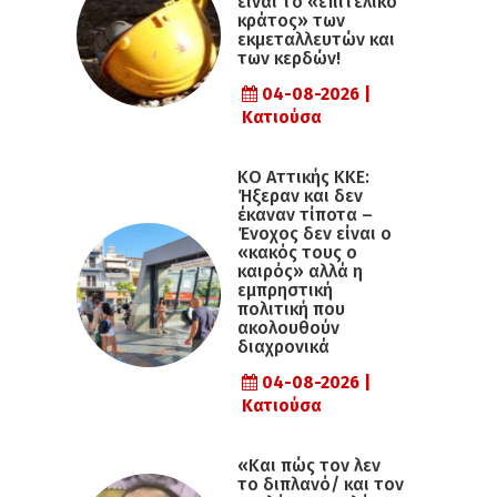
είναι το «επιτελικό
κράτος» των
εκμεταλλευτών και
των κερδών!
04-08-2026 |
Κατιούσα
KO Αττικής ΚΚΕ:
Ήξεραν και δεν
έκαναν τίποτα –
Ένοχος δεν είναι ο
«κακός τους ο
καιρός» αλλά η
εµπρηστική
πολιτική που
ακολουθούν
διαχρονικά
04-08-2026 |
Κατιούσα
«Και πώς τον λεν
το διπλανό/ και τον