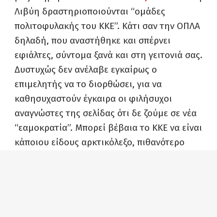
Λιβύη δραστηριοποιούνται “ομάδες
πολιτοφυλακής του ΚΚΕ”. Κάτι σαν την ΟΠΛΑ
δηλαδή, που αναστήθηκε και σπέρνει
εφιάλτες, σύντομα ξανά και στη γειτονιά σας.
Δυστυχώς δεν ανέλαβε εγκαίρως ο
επιμελητής να το διορθώσει, για να
καθησυχαστούν έγκαιρα οι φιλήσυχοι
αναγνώστες της σελίδας ότι δε ζούμε σε νέα
“εαμοκρατία”. Μπορεί βέβαια το ΚΚΕ να είναι
κάποιου είδους αρκτικόλεξο, πιθανότερο
μοιάζει εκ πρώτης όψης τουλάχιστον να
είναι απλά ένα λάθος πληκτρολόγησης της
“Κυβέρνησης Εθνικής Ενότητας”, που
αναφέρεται επανειλημμένα ως “ΚΕΕ” στο
κείμενο.