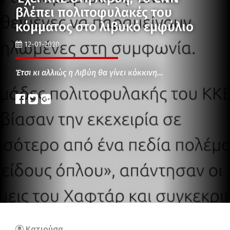
βλέπει πολιτοφυλακές του
κόμματος στο λιβυκό εμφύλιο
12-01-2020
Έτσι κι αλλιώς η Λιβύη θα γίνει κόκκινη…
Κατιούσα