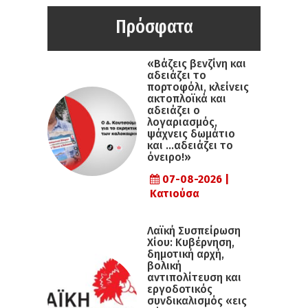
Πρόσφατα
«Βάζεις βενζίνη και
αδειάζει το
πορτοφόλι, κλείνεις
ακτοπλοϊκά και
αδειάζει ο
λογαριασμός,
ψάχνεις δωμάτιο
και …αδειάζει το
όνειρο!»
07-08-2026 |
Κατιούσα
Λαϊκή Συσπείρωση
Χίου: Κυβέρνηση,
δημοτική αρχή,
βολική
αντιπολίτευση και
εργοδοτικός
συνδικαλισμός «εις