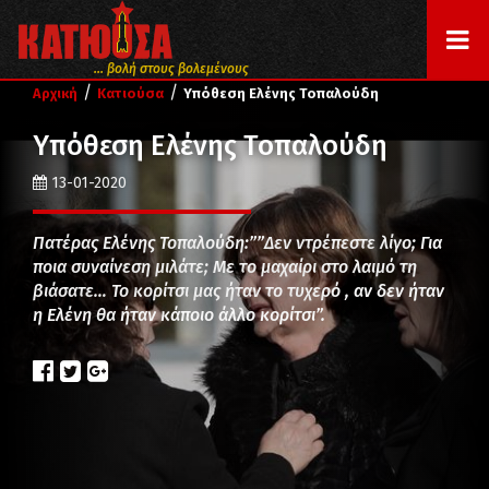
... βολή στους βολεμένους
/
/
Αρχική
Κατιούσα
Υπόθεση Ελένης Τοπαλούδη
Υπόθεση Ελένης Τοπαλούδη
13-01-2020
Πατέρας Ελένης Τοπαλούδη:””Δεν ντρέπεστε λίγο; Για
ποια συναίνεση μιλάτε; Με το μαχαίρι στο λαιμό τη
βιάσατε… Το κορίτσι μας ήταν το τυχερό , αν δεν ήταν
η Ελένη θα ήταν κάποιο άλλο κορίτσι”.