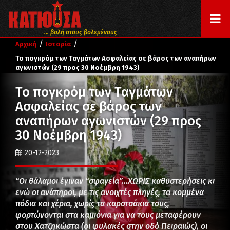
... βολή στους βολεμένους
/
/
Αρχική
Ιστορία
Το πογκρόμ των Ταγμάτων Ασφαλείας σε βάρος των αναπήρων
αγωνιστών (29 προς 30 Νοέμβρη 1943)
Το πογκρόμ των Ταγμάτων
Ασφαλείας σε βάρος των
αναπήρων αγωνιστών (29 προς
30 Νοέμβρη 1943)
20-12-2023
“Οι θάλαμοι έγιναν “σφαγεία”…ΧΩΡΙΣ καθυστερήσεις κι
ενώ οι ανάπηροι, με τις ανοιχτές πληγές, τα κομμένα
πόδια και χέρια, χωρίς τα καροτσάκια τους,
φορτώνονται στα καμιόνια για να τους μεταφέρουν
στου Χατζηκώστα (οι φυλακές στην οδό Πειραιώς), οι