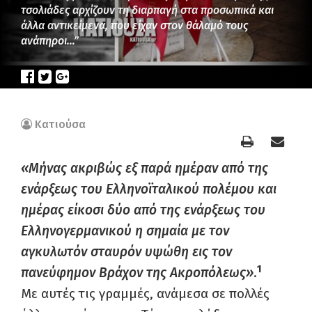
τσολιάδες αρχίζουν τη διαρπαγή στα προσωπικά και
άλλα αντικείμενα, που είχαν στον θάλαμό τους
ανάπηροι…”
Κατιούσα
«Μήνας ακριβώς εξ παρά ημέραν από της
ενάρξεως του Ελληνοϊταλικού πολέμου και
ημέρας είκοσι δύο από της ενάρξεως του
Ελληνογερμανικού η σημαία με τον
αγκυλωτόν σταυρόν υψώθη εις τον
1
πανεύφημον Βράχον της Ακροπόλεως»
.
Με αυτές τις γραμμές, ανάμεσα σε πολλές