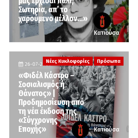
μας έρχεσαι πάλι,
Σωτηρία, απ’ το
χαρούμενο μέλλον…»
Κατιούσα
Νέες Κυκλοφορίες
Πρόσωπα
26-07-2026
«Φιδέλ Κάστρο –
Σοσιαλισμός ή
Θάνατος» |
Προδημοσίευση από
τη νέα έκδοση της
«Σύγχρονης
Εποχής»
Κατιούσα