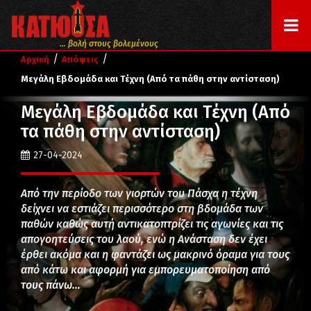
... βολή στους βολεμένους
/
/
Αρχική
Απόψεις
Μεγάλη Εβδομάδα και Τέχνη (Από τα πάθη στην αντίσταση)
Μεγάλη Εβδομάδα και Τέχνη (Από
τα πάθη στην αντίσταση)
27-04-2024
Από την περίοδο των γιορτών του Πάσχα η τέχνη
δείχνει να εστιάζει περισσότερο στη βδομάδα των
παθών καθώς αυτή αντικατοπτρίζει τις αγωνίες και τις
απογοητεύσεις του λαού, ενώ η Ανάσταση δεν έχει
έρθει ακόμα και η φαντάζει ως μακρινό όραμα για τους
από κάτω και αφορμή για εμπορευματοποίηση από
τους πάνω…