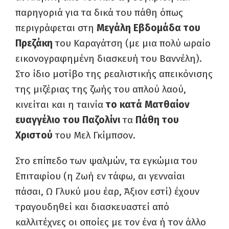
παρηγοριά για τα δικά του πάθη όπως
περιγράφεται στη
Μεγάλη Εβδομάδα του
Πρεζάκη
του Καραγάτση (με μια πολύ ωραίο
εικονογραφημένη διασκευή του Βαννέλη).
Στο ίδιο μοτίβο της ρεαλιστικής απεικόνισης
της μιζέριας της ζωής του απλού λαού,
κινείται και η ταινία
το κατά Ματθαίον
ευαγγέλιο του Παζολίνι
τα
Πάθη του
Χριστού
του Μελ Γκίμπσον.
Στο επίπεδο των ψαλμών, τα εγκώμια του
Επιταφίου (η Ζωή εν τάφω, αι γενναίαι
πάσαι, Ω Γλυκύ μου έαρ, Άξιον εστί) έχουν
τραγουδηθεί και διασκευαστεί από
καλλιτέχνες οι οποίες με τον ένα ή τον άλλο