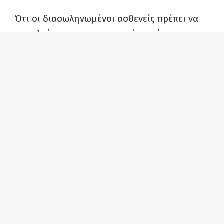
Ότι οι διασωληνωμένοι ασθενείς πρέπει να
νοσηλεύονται στην εντατική γιατί
διαφορετικά είναι βέβαιο ότι θα πεθάνουν,
είναι κεκτημένη πάγια γνώση της
Εντατικολογίας και δεν χρειαζόταν καμία
μελέτη γι’ αυτό.
Για το έγκλημα αυτό δεν έχουν αποδοθεί
ευθύνες και δικαιοσύνη μέχρι σήμερα.
Αντίθετα, ολοκληρώνεται η διάλυση του
δημόσιου συστήματος υγείας.
«Τα παιδιά αυτά (στα Τέμπη) τα σκοτώσαμε
όλοι και όλες μαζί. Όπως και στο Μάτι τους
κάψαμε όλες και όλοι μαζί». Αυτό μας