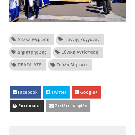
Απελευθέρωση
Γιάννης Ζαγγανάς
Δημήτρης Ζης
Εθνική Αντίσταση
ΠΕΑΕΑ-ΔΣΕ
Τούλα Μητσέα
Facebook
Twitter
Google+
Εκτύπωση
Στείλτε σε φίλο