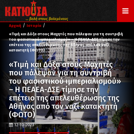
... βολή στους βολεμένους
/
/
Αρχική
Ιστορία
«Τιμή και Δόξα στους Μαχητές που πάλεψαν για τη συντριβή
του φασιστικού ιμπεριαλισμού» – Η ΠΕΑΕΑ-ΔΣΕ τίμησε την
επέτειο της απελευθέρωσης της Αθήνας από τον ναζί
κατακτητή (ΦΩΤΟ)
«Τιμή και Δόξα στους Μαχητές
που πάλεψαν για τη συντριβή
του φασιστικού ιμπεριαλισμού»
– Η ΠΕΑΕΑ-ΔΣΕ τίμησε την
επέτειο της απελευθέρωσης της
Αθήνας από τον ναζί κατακτητή
(ΦΩΤΟ)
12-10-2023