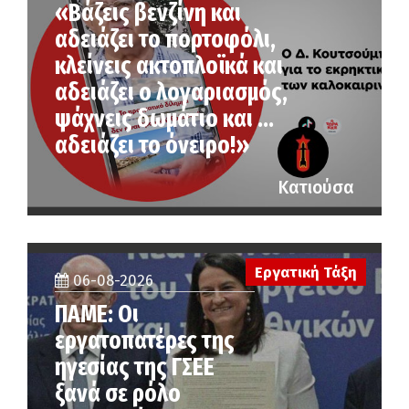
«Βάζεις βενζίνη και
αδειάζει το πορτοφόλι,
κλείνεις ακτοπλοϊκά και
αδειάζει ο λογαριασμός,
ψάχνεις δωμάτιο και …
αδειάζει το όνειρο!»
Κατιούσα
Εργατική Τάξη
06-08-2026
ΠΑΜΕ: Οι
εργατοπατέρες της
ηγεσίας της ΓΣΕΕ
ξανά σε ρόλο