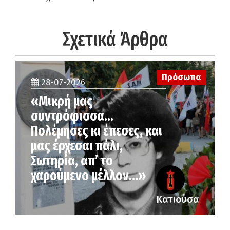
Σχετικά Άρθρα
Πρόσωπα
28-07-2026
«Μικρή μας
συντρόφισσα…
Πολέμησες κι έπεσες, και
μας έρχεσαι πάλι,
Σωτηρία, απ’ το
χαρούμενο μέλλον…»
Κατιούσα