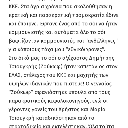
ΚΚΕ. Στα άγρια χρόνια που ακολούθησαν η
κρατική και παρακρατική τρομοκρατία έδινε
και έπαιρνε. Έφτανε ένας από το σόι να ήταν
κομμουνιστής και αυτόματα όλο το σόι
βαφτίζονταν κομμουνιστές και ”ανθέλληνες”
για κάποιους τάχα μου “εθνικόφρονες”.
Στο δικό μας το σόι ο αξέχαστος Δημήτρης
Τσιουγκρής (Ζούκωφ) ήταν καπετάνιος στον
ΕΛΑΣ, στέλεχος του ΚΚΕ και μαχητής των
υψηλών ιδανικών που πίστευε! Ο γενναίος
“Ζούκωφ” σφαγιάστηκε ύπουλα από τους
παρακρατικούς κεφαλοκυνηγούς, ενώ οι
γέροντες γονείς του Χρήστος και Μαρία
Τσιουγκρή καταδικάστηκαν από το
στρατοδικείο και εκτελέστηκαν! Όλα τούτα