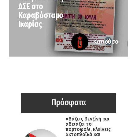
ΔΣΕ στο
Καραβόσταμο
Ικαρίας
Κατιούσα
Πρόσφατα
«Βάζεις βενζίνη και
αδειάζει το
πορτοφόλι, κλείνεις
ακτοπλοϊκά και