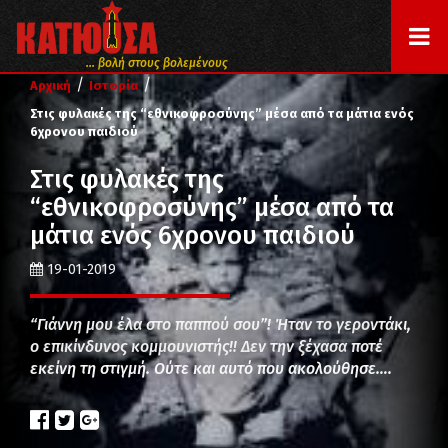
... βολή στους βολεμένους
/
/
Αρχική
Ιστορία
Στις φυλακές της “εθνικοφροσύνης” μέσα από τα μάτια ενός
6χρονου παιδιού
Στις φυλακές της
“εθνικοφροσύνης” μέσα από τα
μάτια ενός 6χρονου παιδιού
19-01-2019
“Γιάννη μου έλα στο παππού σου”! Ήταν το γεροντάκι,
ο επικίνδυνος κομμουνιστής!! Δεν την ξέχασα ποτέ
εκείνη τη στιγμή. Ούτε και αυτό που ακολούθησε….