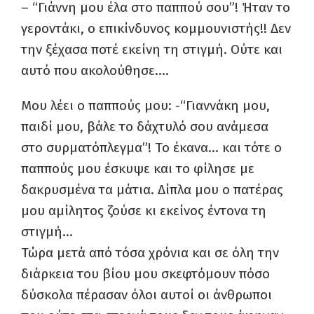
– “Γιάννη μου έλα στο παππού σου”! Ήταν το
γεροντάκι, ο επικίνδυνος κομμουνιστής!! Δεν
την ξέχασα ποτέ εκείνη τη στιγμή. Ούτε και
αυτό που ακολούθησε….
Μου λέει ο παππούς μου: -“Γιαννάκη μου,
παιδί μου, βάλε το δάχτυλό σου ανάμεσα
στο συρματόπλεγμα”! Το έκανα… και τότε ο
παππούς μου έσκυψε και το φίλησε με
δακρυσμένα τα μάτια. Δίπλα μου ο πατέρας
μου αμίλητος ζούσε κι εκείνος έντονα τη
στιγμή…
Τώρα μετά από τόσα χρόνια και σε όλη την
διάρκεια του βίου μου σκεφτόμουν πόσο
δύσκολα πέρασαν όλοι αυτοί οι άνθρωποι