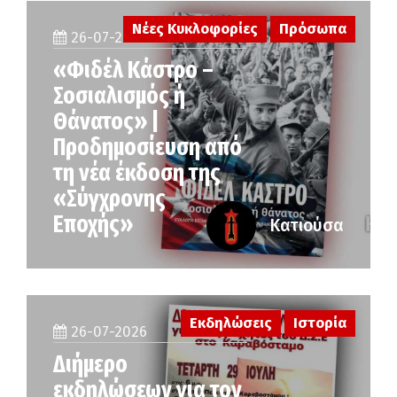
Νέες Κυκλοφορίες
Πρόσωπα
26-07-2026
«Φιδέλ Κάστρο –
Σοσιαλισμός ή
Θάνατος» |
Προδημοσίευση από
τη νέα έκδοση της
«Σύγχρονης
Εποχής»
Κατιούσα
Εκδηλώσεις
Ιστορία
26-07-2026
Διήμερο
εκδηλώσεων για τον