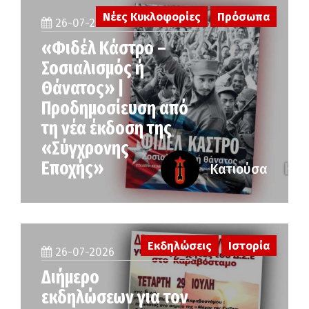
Νέες Κυκλοφορίες
Πρόσωπα
26-07-2026
«Φιδέλ Κάστρο –
Σοσιαλισμός ή
Θάνατος» |
Προδημοσίευση από
τη νέα έκδοση της
«Σύγχρονης
Εποχής»
Κατιούσα
Εκδηλώσεις
Ιστορία
26-07-2026
Διήμερο
εκδηλώσεων για τον