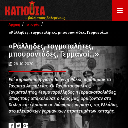
... βολή στους βολεμένους
/
/
Αρχική
Ιστορία
«Ράλληδες, ταγματαλήτες, μπουραντάδες, Γερμανοί…»
«Ράλληδες, ταγματαλήτες,
μπουραντάδες, Γερμανοί…»
26-10-2020
Επί «πρωθυπουργίας» Ιωάννη Ράλλη ιδρύθηκαν τα
Τάγματα Ασφαλείας. Οι Ταγματασφαλίτες,
Ταγματαλήτες, Γερμανοράλληδες ή Γερμανοτσολιάδες,
όπως τους αποκαλούσε ο λαός μας, ορκίζονταν στο
Χίτλερ και έδρασαν σε διάφορες περιοχές της Ελλάδας,
στο πλευρό των γερμανικών στρατευμάτων κατοχής.