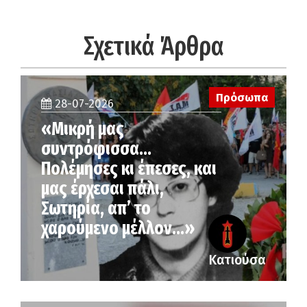
Σχετικά Άρθρα
Πρόσωπα
28-07-2026
«Μικρή μας
συντρόφισσα…
Πολέμησες κι έπεσες, και
μας έρχεσαι πάλι,
Σωτηρία, απ’ το
χαρούμενο μέλλον…»
Κατιούσα