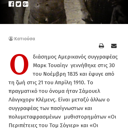
Κατιούσα
Ο
διάσημος Αμερικανός συγγραφέας
Μαρκ Τουαίην γεννήθηκε στις 30
του Νοέμβρη 1835 και έφυγε από
τη ζωή στις 21 του Απρίλη 1910. Tο
πραγματικό του όνομα ήταν Σάμουελ
Λάνγκχορν Κλέμενς. Είναι μεταξύ άλλων ο
συγγραφέας των πασίγνωστων και
πολυμεταφρασμένων μυθιστορημάτων «Οι
Περιπέτειες του Τομ Σόγιερ» και «Οι