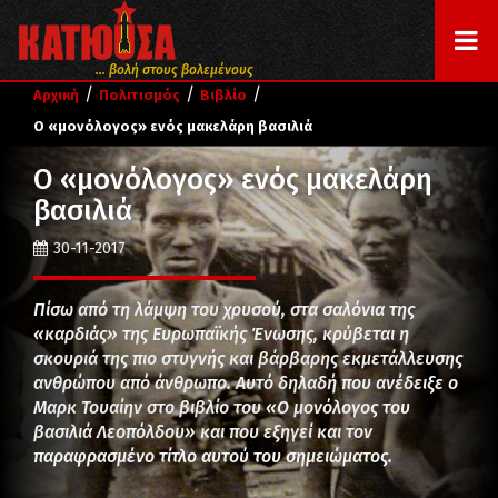
... βολή στους βολεμένους
/
/
/
Αρχική
Πολιτισμός
Βιβλίο
Ο «μονόλογος» ενός μακελάρη βασιλιά
Ο «μονόλογος» ενός μακελάρη
βασιλιά
30-11-2017
Πίσω από τη λάμψη του χρυσού, στα σαλόνια της
«καρδιάς» της Ευρωπαϊκής Ένωσης, κρύβεται η
σκουριά της πιο στυγνής και βάρβαρης εκμετάλλευσης
ανθρώπου από άνθρωπο. Αυτό δηλαδή που ανέδειξε ο
Μαρκ Τουαίην στο βιβλίο του «Ο μονόλογος του
βασιλιά Λεοπόλδου» και που εξηγεί και τον
παραφρασμένο τίτλο αυτού του σημειώματος.