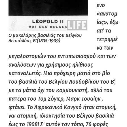
ενο
«ανατομ
ίας», έξω
απ’ τα
Ο μακελάρης βασιλιάς του Βελγίου
τετριμμέ
Λεοπόλδος Β΄ (1835-1909)
να των
μεγαλοστομιών του εντυπωσιασμού και των
αναλύσεων για χρήσιμους ηλίθιους
καταναλωτές. Μια πρόχειρη ματιά στο βίο
του βασιλιά του Βελγίου Λουδοβίκου του Β’,
με τα μάτια όχι του κομμουνιστή, αλλά του
πατέρα του Τομ Σόγιερ, Μαρκ Τουαίην ,
φτάνει. Το Αφρικανικό Κονγκό ήταν ατομική,
ναι ατομική, ιδιοκτησία του Βέλγου βασιλιά
έως το 1908! Σ’ αυτόν τον τόπο, 76 φορές