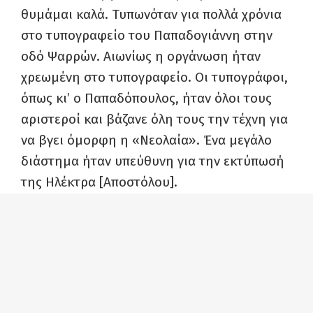
θυμάμαι καλά. Τυπωνόταν για πολλά χρόνια
στο τυπογραφείο του Παπαδογιάννη στην
οδό Ψαρρών. Αιωνίως η οργάνωση ήταν
χρεωμένη στο τυπογραφείο. Οι τυπογράφοι,
όπως κι’ ο Παπαδόπουλος, ήταν όλοι τους
αριστεροί και βάζανε όλη τους την τέχνη για
να βγει όμορφη η «Νεολαία». Ένα μεγάλο
διάστημα ήταν υπεύθυνη για την εκτύπωσή
της Ηλέκτρα [Αποστόλου].
Ξημεροβραδιαζότανε στο τυπογραφείο, μ’
ένα κουλούρι περνούσε τα μεσημέρια και τα
βράδια της. Σκυμμένη πάνω στα χαρτιά,
έκοβε άρθρα όταν δε χωρούσαν, έγραφε στα
γρήγορα συμπληρωματική ύλη όταν είχε
κενά.