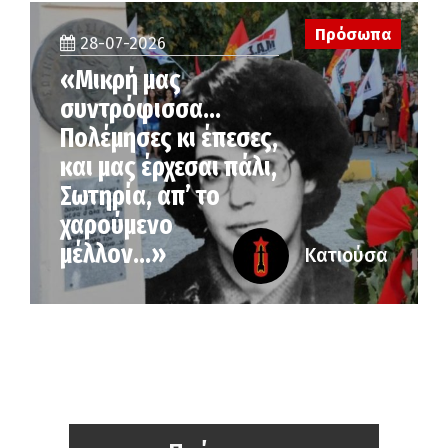
Πρόσωπα
28-07-2026
«Μικρή μας
συντρόφισσα…
Πολέμησες κι έπεσες,
και μας έρχεσαι πάλι,
Σωτηρία, απ’ το
χαρούμενο
μέλλον…»
Κατιούσα