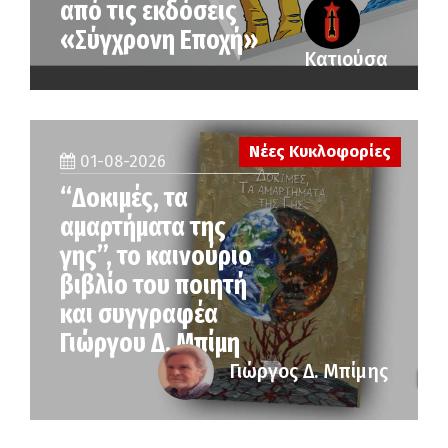
από τις εκδόσεις
«Σύγχρονη Εποχή»
Κατιούσα
Νέες Κυκλοφορίες
01-08-2026
“Δοκιμές, τα
αμαρτήματα της
γης”, το καινούριο
βιβλίο του ποιητή
και συγγραφέα
Γιώργου Δ. Μπίμη
Γιώργος Δ. Μπίμης