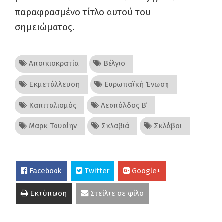
παραφρασμένο τίτλο αυτού του
σημειώματος.
Αποικιοκρατία
Βέλγιο
Εκμετάλλευση
Ευρωπαϊκή Ένωση
Καπιταλισμός
Λεοπόλδος Β΄
Μαρκ Τουαίην
Σκλαβιά
Σκλάβοι
Facebook
Twitter
Google+
Εκτύπωση
Στείλτε σε φίλο