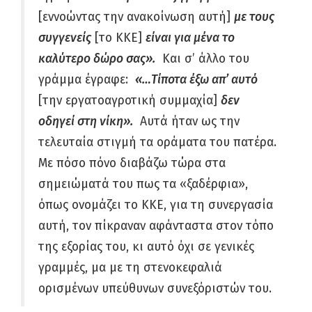
[εννοώντας την ανακοίνωση αυτή]
με τους
συγγενείς
[το ΚΚΕ]
είναι για μένα το
καλύτερο δώρο σας».
Και σ’ άλλο του
γράμμα έγραφε:
«…Τίποτα έξω απ’ αυτό
[την εργατοαγροτική συμμαχία]
δεν
οδηγεί στη νίκη».
Αυτά ήταν ως την
τελευταία στιγμή τα οράματα του πατέρα.
Με πόσο πόνο διαβάζω τώρα στα
σημειώματά του πως τα «ξαδέρφια»,
όπως ονομάζει το ΚΚΕ, για τη συνεργασία
αυτή, τον πίκραναν αφάνταστα στον τόπο
της εξορίας του, κι αυτό όχι σε γενικές
γραμμές, μα με τη στενοκεφαλιά
ορισμένων υπεύθυνων συνεξόριστών του.