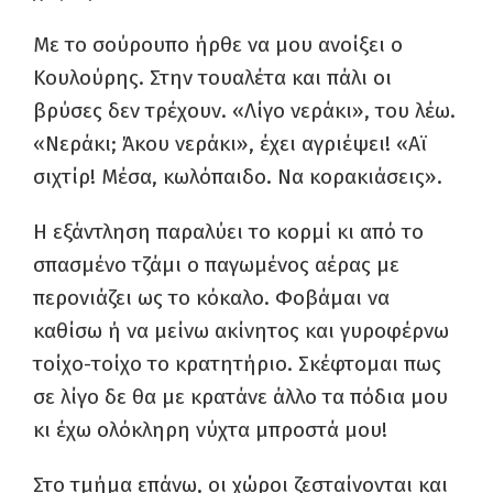
Με το σούρουπο ήρθε να μου ανοίξει ο
Κουλούρης. Στην τουαλέτα και πάλι οι
βρύσες δεν τρέχουν. «Λίγο νεράκι», του λέω.
«Νεράκι; Άκου νεράκι», έχει αγριέψει! «Αϊ
σιχτίρ! Μέσα, κωλόπαιδο. Να κορακιάσεις».
Η εξάντληση παραλύει το κορμί κι από το
σπασμένο τζάμι ο παγωμένος αέρας με
περονιάζει ως το κόκαλο. Φοβάμαι να
καθίσω ή να μείνω ακίνητος και γυροφέρνω
τοίχο-τοίχο το κρατητήριο. Σκέφτομαι πως
σε λίγο δε θα με κρατάνε άλλο τα πόδια μου
κι έχω ολόκληρη νύχτα μπροστά μου!
Στο τμήμα επάνω, οι χώροι ζεσταίνονται και