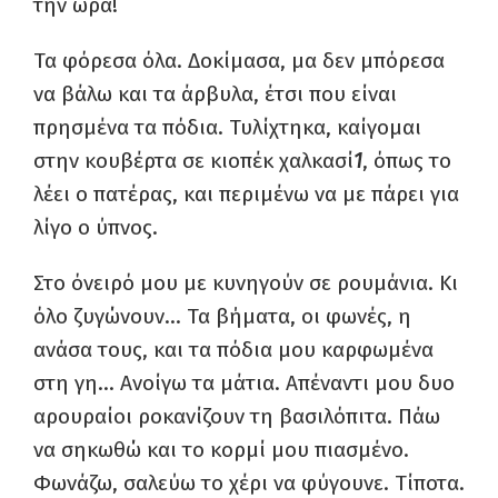
την ώρα!
Τα φόρεσα όλα. Δοκίμασα, μα δεν μπόρεσα
να βάλω και τα άρβυλα, έτσι που είναι
πρησμένα τα πόδια. Τυλίχτηκα, καίγομαι
στην κουβέρτα σε κιοπέκ χαλκασί
1
, όπως το
λέει ο πατέρας, και περιμένω να με πάρει για
λίγο ο ύπνος.
Στο όνειρό μου με κυνηγούν σε ρουμάνια. Κι
όλο ζυγώνουν… Τα βήματα, οι φωνές, η
ανάσα τους, και τα πόδια μου καρφωμένα
στη γη… Ανοίγω τα μάτια. Απέναντι μου δυο
αρουραίοι ροκανίζουν τη βασιλόπιτα. Πάω
να σηκωθώ και το κορμί μου πιασμένο.
Φωνάζω, σαλεύω το χέρι να φύγουνε. Τίποτα.