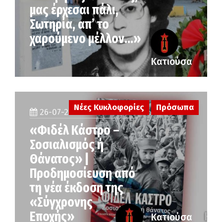
μας έρχεσαι πάλι,
Σωτηρία, απ’ το
χαρούμενο μέλλον…»
Κατιούσα
Νέες Κυκλοφορίες
Πρόσωπα
26-07-2026
«Φιδέλ Κάστρο –
Σοσιαλισμός ή
Θάνατος» |
Προδημοσίευση από
τη νέα έκδοση της
«Σύγχρονης
Εποχής»
Κατιούσα