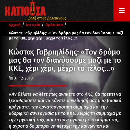
... βολή στους βολεμένους
/
/
/
Αρχική
Ιστορία
Πρόσωπα
Κώστας Γαβριηλίδης: «Τον δρόμο μας θα τον διανύσουμε μαζί
με το ΚΚΕ, χέρι χέρι, μέχρι το τέλος…»
Κώστας Γαβριηλίδης: «Τον δρόμο
μας θα τον διανύσουμε μαζί με το
ΚΚΕ, χέρι χέρι, μέχρι το τέλος…»
31-12-2019
«Αν θέλετε να λέτε πως ανήκετε στο ΑΚΕ, θα πρέπει να
ξεκαθαρίσετε και να κάνετε συνείδησή σας δυο βασικά
πράγματα, την εργατοαγροτική συμμαχία και την
αδερφική συνεργασία με το ΚΚΕ. Χωρίς τη συμμαχία με
την εργατική τάξη και τη συνεργασία με το κόμμα της,
η αγροτιά δε μπορεί να πετύχει την κοινωνική και