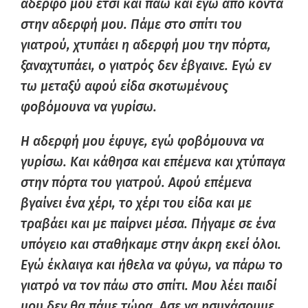
αδερφό μου έτσι και πάω και εγώ από κοντά
στην αδερφή μου. Πάμε στο σπίτι του
γιατρού, χτυπάει η αδερφή μου την πόρτα,
ξαναχτυπάει, ο γιατρός δεν έβγαινε. Εγώ εν
τω μεταξύ αφού είδα σκοτωμένους
φοβόμουνα να γυρίσω.
Η αδερφή μου έφυγε, εγώ φοβόμουνα να
γυρίσω. Και κάθησα και επέμενα και χτύπαγα
στην πόρτα του γιατρού. Αφού επέμενα
βγαίνει ένα χέρι, το χέρι του είδα και με
τραβάει και με παίρνει μέσα. Πήγαμε σε ένα
υπόγειο και σταθήκαμε στην άκρη εκεί όλοι.
Εγώ έκλαιγα και ήθελα να φύγω, να πάρω το
γιατρό να τον πάω στο σπίτι. Μου λέει παιδί
μου δεν θα πάμε τώρα. Ασε να ησυχάσουμε,