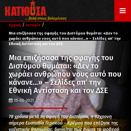
... βολή στους βολεμένους
/
/
Αρχική
Ιστορία
Μια επιζήσασα της σφαγής του Διστόμου θυμάται: «Δεν το
χωράει ανθρώπου νους αυτό που κάνανε…» – Σελίδες απ’ την
Εθνική Αντίσταση και τον ΔΣΕ
Μια επιζήσασα της σφαγής του
Διστόμου θυμάται: «Δεν το
χωράει ανθρώπου νους αυτό που
κάνανε…» – Σελίδες απ’ την
Εθνική Αντίσταση και τον ΔΣΕ
15-06-2021
78 χρόνια μετά τη σφαγή του Διστόμου, η 92χρονη
σήμερα Ευσταθία Γερακού – Κρέμου που επέζησε της
ναζιστικής θηριωδίας, διηγείται πώς βίωσε τη φοβερή