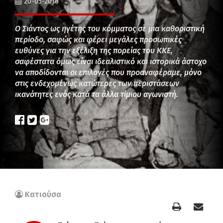
20-05-2018
Ο Σιάντος ως ηγέτης του κόμματος σε μια καθοριστική
περίοδο, σαφώς και φέρει μεγάλες προσωπικές
ευθύνες για την εξέλιξη της πορείας του ΚΚΕ,
σαφέστατα όμως είναι ιδεαλιστικό και ιστορικά άστοχο
να αποδίδονται οι επιλογές που προαναφέραμε, μόνο
στις ενδεχομένως κατώτερες των περιστάσεων
ικανότητες ενός κατά τα άλλα τίμιου αγωνιστή.
Κατιούσα