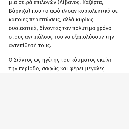
μια σειρά επιλογών (Λίβανος, Καζέρτα,
Βάρκιζα) που το αφόπλισαν κυριολεκτικά σε
κάποιες περιπτώσεις, αλλά κυρίως
ουσιαστικά, δίνοντας τον πολύτιμο χρόνο
στους αντιπάλους του να εξαπολύσουν την
αντεπίθεσή τους.
Ο Σιάντος ως ηγέτης του κόμματος εκείνη
την περίοδο, σαφώς και φέρει μεγάλες
προσωπικές ευθύνες για την εξέλιξη της
πορείας του ΚΚΕ, σαφέστατα όμως είναι
ιδεαλιστικό και ιστορικά άστοχο να
αποδίδονται οι επιλογές που προαναφέραμε,
μόνο στις ενδεχομένως κατώτερες των
περιστάσεων ικανότητες ενός κατά τα άλλα
τίμιου αγωνιστή. Είναι γνωστό πως η