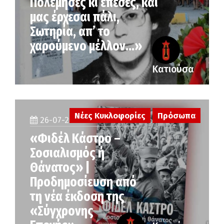
Πολέμησες κι έπεσες, και
μας έρχεσαι πάλι,
Σωτηρία, απ’ το
χαρούμενο μέλλον…»
Κατιούσα
Νέες Κυκλοφορίες
Πρόσωπα
26-07-2026
«Φιδέλ Κάστρο –
Σοσιαλισμός ή
Θάνατος» |
Προδημοσίευση από
τη νέα έκδοση της
«Σύγχρονης