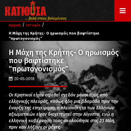
... βολή στους βολεμένους
/
/
Αρχική
Ιστορία
Η Μάχη της Κρήτης- Ο ηρωισμός που βαφτίστηκε
“πρωτογονισμός”
Η Μάχη της Κρήτης- Ο ηρωισμός
που βαφτίστηκε
“πρωτογονισμός”
20-05-2018
Οι Κρητικοί είχαν αφεθεί σχεδόν μόνοι τους από
ελληνικής πλευράς, καθώς ήδη μια βδομάδα πριν την
έναρξη της επιχείρηση, η πλειονότητα των Ελλήνων
αξιωματικών είχαν διοχετευτεί στην Αίγυπτο, ενώ η
ελληνική κυβέρνηση τους ακολούθησε στις 23 Μάη,
πριν καν λήξουν οι μάχες