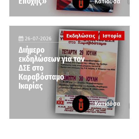
Εποχής»
Κατιούσα
Εκδηλώσεις
Ιστορία
26-07-2026
Διήμερο
εκδηλώσεων για τον
ΔΣΕ στο
Καραβόσταμο
Ικαρίας
Κατιούσα