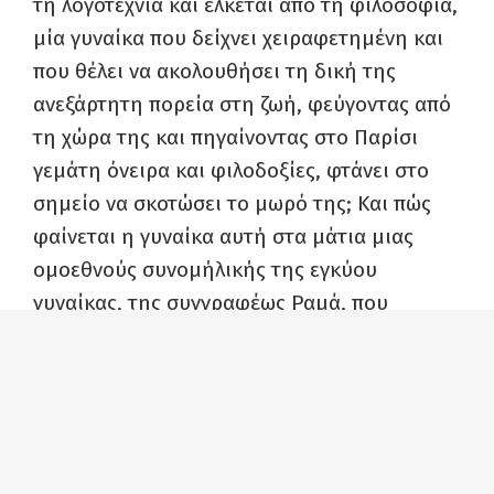
τη λογοτεχνία και έλκεται από τη φιλοσοφία,
μία γυναίκα που δείχνει χειραφετημένη και
που θέλει να ακολουθήσει τη δική της
ανεξάρτητη πορεία στη ζωή, φεύγοντας από
τη χώρα της και πηγαίνοντας στο Παρίσι
γεμάτη όνειρα και φιλοδοξίες, φτάνει στο
σημείο να σκοτώσει το μωρό της; Και πώς
φαίνεται η γυναίκα αυτή στα μάτια μιας
ομοεθνούς συνομήλικής της εγκύου
γυναίκας, της συγγραφέως Ραμά, που
παρακολουθεί τη δίκη και που κατά τη
διάρκεια αυτής, διαπιστώνει πολλά κοινά
στις ζωές τους; Ποιοι αρχέγονοι φόβοι
ξυπνούν μέσα της και από ποιους
νομοτελειακούς κανόνες φοβάται η