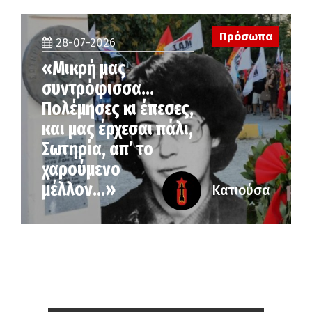
Πρόσωπα
28-07-2026
«Μικρή μας
συντρόφισσα…
Πολέμησες κι έπεσες,
και μας έρχεσαι πάλι,
Σωτηρία, απ’ το
χαρούμενο
μέλλον…»
Κατιούσα