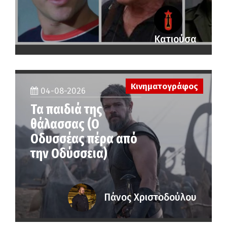
Κατιούσα
Κινηματογράφος
04-08-2026
Τα παιδιά της
θάλασσας (Ο
Οδυσσέας πέρα από
την Οδύσσεια)
Πάνος Χριστοδούλου