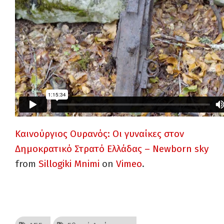
Καινούργιος Ουρανός: Οι γυναίκες στον
Δημοκρατικό Στρατό Ελλάδας – Newborn sky
from
Sillogiki Mnimi
on
Vimeo
.