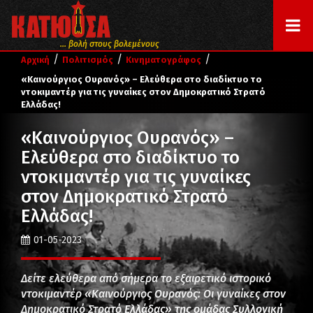
... βολή στους βολεμένους
/
/
/
Αρχική
Πολιτισμός
Κινηματογράφος
«Καινούργιος Ουρανός» – Ελεύθερα στο διαδίκτυο το
ντοκιμαντέρ για τις γυναίκες στον Δημοκρατικό Στρατό
Ελλάδας!
«Καινούργιος Ουρανός» –
Ελεύθερα στο διαδίκτυο το
ντοκιμαντέρ για τις γυναίκες
στον Δημοκρατικό Στρατό
Ελλάδας!
01-05-2023
Δείτε ελεύθερα από σήμερα το εξαιρετικό ιστορικό
ντοκιμαντέρ «Καινούργιος Ουρανός: Οι γυναίκες στον
Δημοκρατικό Στρατό Ελλάδας» της ομάδας Συλλογική