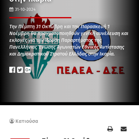
31-10-2024
Την Πέμπτη 31 Οκτώβρη και την Παρασκευή 1
Νοέμβρη θα πραγματοποιηθούν γενική συνέλευση και
εκλογές για την ίδρυση Παραρτήματος της
Πανελλήνιας Ένωσης Αγωνιστών Εθνικής Αντίστασης
και Δημοκρατικού Στρατού Ελλάδας στην Ικαρία.
Κατιούσα