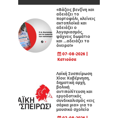
«Βάζεις βενζίνη και
αδειάζει το
πορτοφόλι, κλείνεις
ακτοπλοϊκά και
αδειάζει ο
λογαριασμός,
ψάχνεις δωμάτιο
και …αδειάζει το
όνειρο!»
07-08-2026 |
Κατιούσα
Λαϊκή Συσπείρωση
Χίου: Κυβέρνηση,
δημοτική αρχή,
βολική
αντιπολίτευση και
εργοδοτικός
συνδικαλισμός «εις
σάρκα μια» για το
μουσικό σχολείο