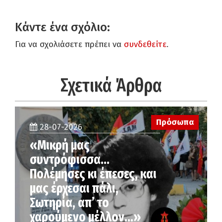
Κάντε ένα σχόλιο:
Για να σχολιάσετε πρέπει να
συνδεθείτε
.
Σχετικά Άρθρα
Πρόσωπα
28-07-2026
«Μικρή μας
συντρόφισσα…
Πολέμησες κι έπεσες, και
μας έρχεσαι πάλι,
Σωτηρία, απ’ το
χαρούμενο μέλλον…»