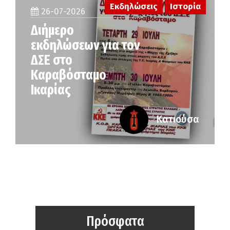
Εκδηλώσεις
Ιστορία
26-07-2026
Διήμερο
εκδηλώσεων για τον
ΔΣΕ στο
Καραβόσταμο
Ικαρίας
Κατιούσα
Πρόσφατα