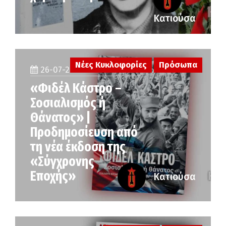
Κατιούσα
Νέες Κυκλοφορίες
Πρόσωπα
26-07-2026
«Φιδέλ Κάστρο –
Σοσιαλισμός ή
Θάνατος» |
Προδημοσίευση από
τη νέα έκδοση της
«Σύγχρονης
Εποχής»
Κατιούσα