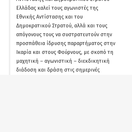
Ελλάδας καλεί τους αγωνιστές της
Εθνικής Αντίστασης και του
Δημοκρατικού Στρατού, αλλά και τους
απόγονους τους να συστρατευτούν στην
προσπάθεια ίδρυσης παραρτήματος στην
Ικαρία και στους Φούρνους, με σκοπό τη
μαχητική – αγωνιστική – διεκδικητική
διάδοση και δράση στις σημερινές
συνθήκες των μηνυμάτων της ΕΑΜμικής
Εθνικής Αντίστασης, για την ειρήνη, τις
δημοκρατικές ελευθερίες, την εθνική
ανεξαρτησία, την κοινωνική δικαιοσύνη.
Ιδιαίτερα σήμερα, που η χώρα μας
βρίσκεται με ευθύνη της κυβέρνησης και