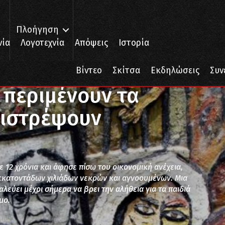
Πλοήγηση
νία
Λογοτεχνία
Απόψεις
Ιστορία
μένουν τα παιδιά τους να επιστρέψουν
Βίντεο
Σκίτσα
Εκδηλώσεις
Συν
 περιμένουν τα
πιστρέψουν
 12 χρόνια και άφησε πίσω του οικονομική ανέχεια,
 εκατοντάδων χιλιάδων νεκρών και αγνοουμένων. Μια
εύει μέχρι σήμερα να βρει την αλήθεια για τα παιδιά
μο.