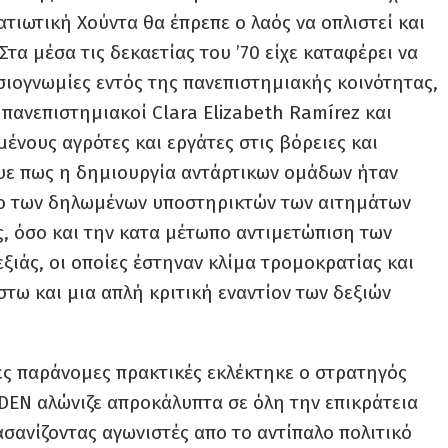
ατιωτική Χούντα θα έπρεπε ο λαός να οπλιστεί και
Στα μέσα τις δεκαετίας του ’70 είχε καταφέρει να
σιογνωμίες εντός της πανεπιστημιακής κοινότητας,
ι πανεπιστημιακοί
Clara Elizabeth Ramírez και
μένους αγρότες και εργάτες στις βόρειες και
ευε πως η δημιουργία αντάρτικων ομάδων ήταν
σο των δηλωμένων υποστηρικτών των αιτημάτων
, όσο και την κατα μέτωπο αντιμετώπιση των
ιάς, οι οποίες έστηναν κλίμα τρομοκρατίας και
τω και μια απλή κριτική εναντίον των δεξιών
διες παράνομες πρακτικές εκλέκτηκε ο στρατηγός
DEN
αλώνιζε απροκάλυπτα σε όλη την επικράτεια
σανίζοντας αγωνιστές απο το αντίπαλο πολιτικό