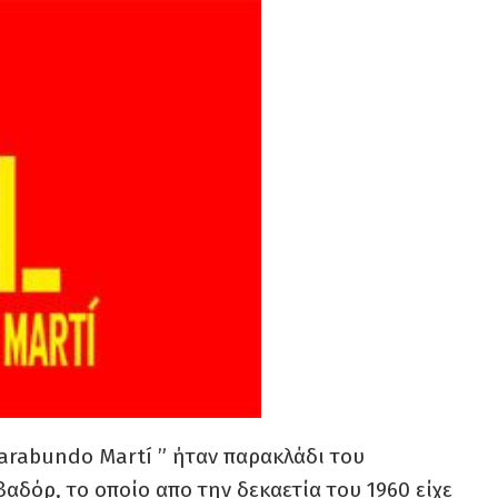
arabundo Martí
” ήταν παρακλάδι του
αδόρ, το οποίο απο την δεκαετία του 1960 είχε