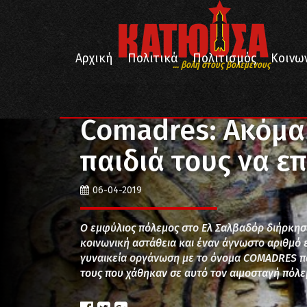
Αρχική
Πολιτικά
Πολιτισμός
Κοινω
... βολή στους βολεμένους
/
/
/
Αρχική
Πολιτικά
Διεθνή
Comadres: Ακόμα περι
Comadres: Ακόμα
παιδιά τους να ε
06-04-2019
Ο εμφύλιος πόλεμος στο Ελ Σαλβαδόρ διήρκησε
κοινωνική αστάθεια και έναν άγνωστο αριθμό
γυναικεία οργάνωση με το όνομα COMADRES παλ
τους που χάθηκαν σε αυτό τον αιμοσταγή πόλε