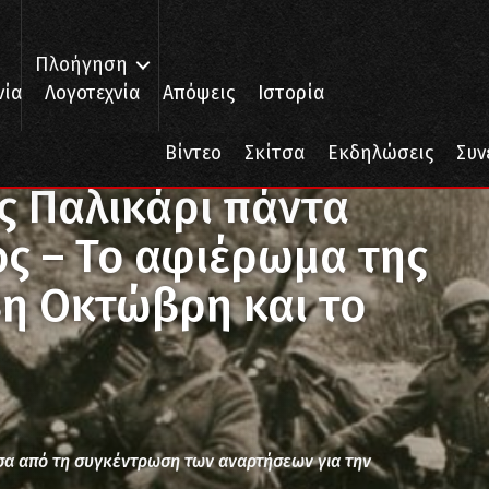
Πλοήγηση
νία
Λογοτεχνία
Απόψεις
Ιστορία
α είναι ο ίδιος ο λαός – Το αφιέρωμα της Κατιούσα στην 28η Οκτώβρη 
Βίντεο
Σκίτσα
Εκδηλώσεις
Συν
ς Παλικάρι πάντα
αός – Το αφιέρωμα της
8η Οκτώβρη και το
έσα από τη συγκέντρωση των αναρτήσεων για την