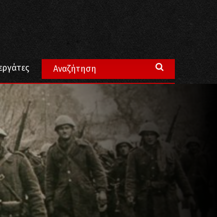
και το “ΟΧΙ” του λαού
εργάτες