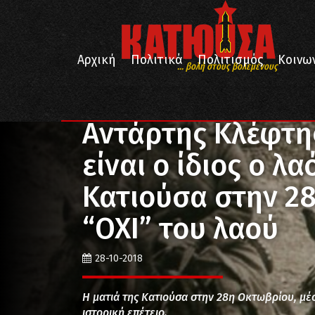
Αρχική
Πολιτικά
Πολιτισμός
Κοινω
... βολή στους βολεμένους
/
/
Αρχική
Ιστορία
Αντάρτης Κλέφτης Παλικάρι πάντ
Αντάρτης Κλέφτη
είναι ο ίδιος ο λ
Κατιούσα στην 2
“ΟΧΙ” του λαού
28-10-2018
Η ματιά της Κατιούσα στην 28η Οκτωβρίου, μ
ιστορική επέτειο.