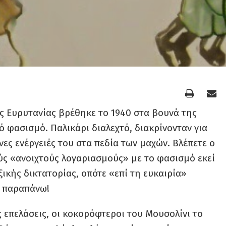
ς Ευρυτανίας βρέθηκε το 1940 στα βουνά της
ό φασισμό. Παλικάρι διαλεχτό, διακρίνονταν για
νες ενέργειές του στα πεδία των μαχών. Βλέπετε ο
ούς «ανοιχτούς λογαριασμούς» με το φασισμό εκεί
ξικής δικτατορίας, οπότε «επί τη ευκαιρία»
ο παραπάνω!
ς επελάσεις, οι κοκορόφτεροι του Μουσολίνι το