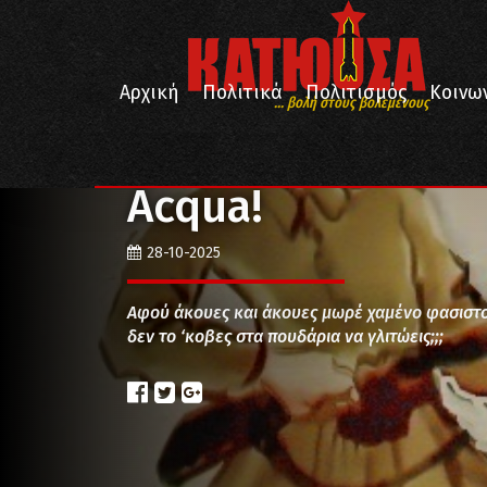
Αρχική
Πολιτικά
Πολιτισμός
Κοινω
... βολή στους βολεμένους
/
/
Αρχική
Ιστορία
Αcqua!
Αcqua!
28-10-2025
Αφού άκουες και άκουες μωρέ χαμένο φασιστολ
δεν το ‘κοβες στα πουδάρια να γλιτώεις;;;