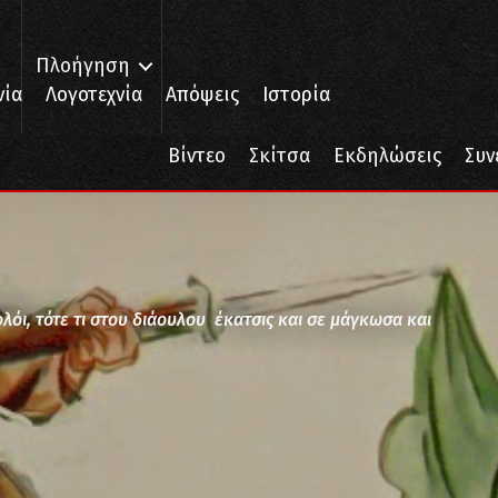
Πλοήγηση
νία
Λογοτεχνία
Απόψεις
Ιστορία
Βίντεο
Σκίτσα
Εκδηλώσεις
Συν
όι, τότε τι στου διάουλου έκατσις και σε μάγκωσα και