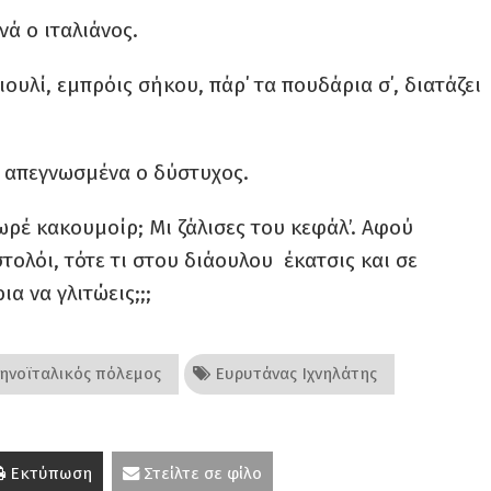
νά ο ιταλιάνος.
ιουλί, εμπρόις σήκου, πάρ΄ τα πουδάρια σ΄, διατάζει
ί απεγνωσμένα ο δύστυχος.
ωρέ κακουμοίρ; Μι ζάλισες του κεφάλ’. Αφού
ολόι, τότε τι στου διάουλου έκατσις και σε
α να γλιτώεις;;;
ηνοϊταλικός πόλεμος
Ευρυτάνας Ιχνηλάτης
Εκτύπωση
Στείλτε σε φίλο