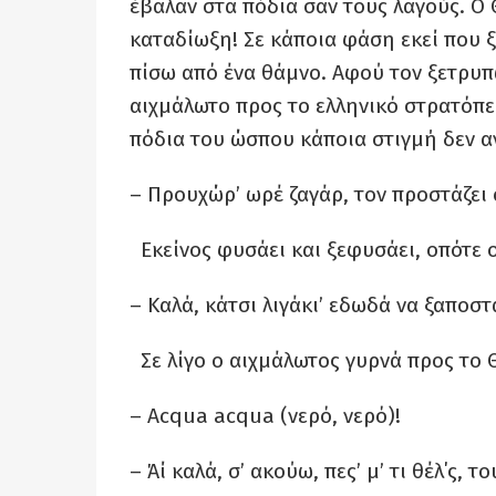
έβαλαν στα πόδια σαν τους λαγούς. Ο
καταδίωξη! Σε κάποια φάση εκεί που 
πίσω από ένα θάμνο. Αφού τον ξετρυπ
αιχμάλωτο προς το ελληνικό στρατόπεδ
πόδια του ώσπου κάποια στιγμή δεν αν
– Προυχώρ’ ωρέ ζαγάρ, τον προστάζει 
Εκείνος φυσάει και ξεφυσάει, οπότε ο
– Καλά, κάτσι λιγάκι’ εδωδά να ξαποστά
Σε λίγο ο αιχμάλωτος γυρνά προς το Θ
– Αcqua acqua (νερό, νερό)!
– Άί καλά, σ’ ακούω, πες’ μ’ τι θέλ΄ς, 