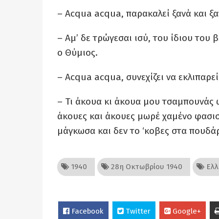
– Αcqua acqua, παρακαλεί ξανά και ξα
– Αμ’ δε τρώγεσαι ισύ, του ίδιου του β
ο Θύμιος.
– Αcqua acqua, συνεχίζει να εκλιπαρε
– Τι άκουα κι άκουα μου τσαμπουνάς 
άκουες και άκουες μωρέ χαμένο φασιστ
μάγκωσα και δεν το ‘κοβες στα πουδάρι
1940
28η Οκτωβρίου 1940
Ελλ
Facebook
Twitter
Google+