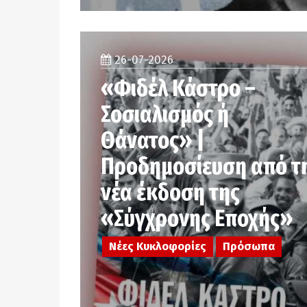
26-07-2026
«Φιδέλ Κάστρο –
Σοσιαλισμός ή
Θάνατος» |
Προδημοσίευση από τ
νέα έκδοση της
«Σύγχρονης Εποχής»
Νέες Κυκλοφορίες
Πρόσωπα