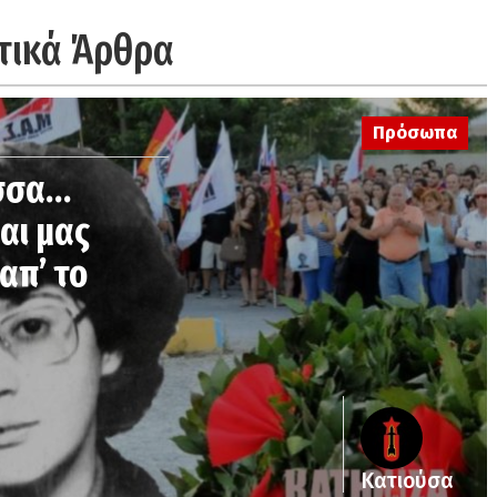
τικά Άρθρα
Πρόσωπα
ισσα…
αι μας
 απ’ το
Κατιούσα