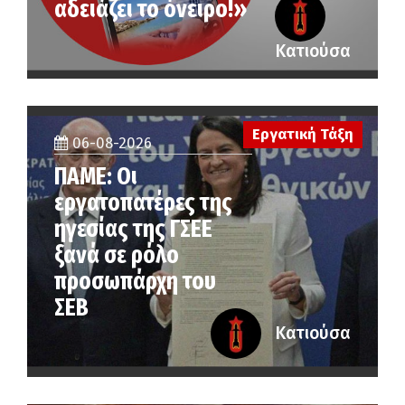
αδειάζει το όνειρο!»
Κατιούσα
Εργατική Τάξη
06-08-2026
ΠΑΜΕ: Οι
εργατοπατέρες της
ηγεσίας της ΓΣΕΕ
ξανά σε ρόλο
προσωπάρχη του
ΣΕΒ
Κατιούσα