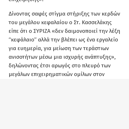
Δίνοντας σαφές στίγμα στήριξης των κερδών
του μεγάλου κεφαλαίου ο Στ. Κασσελάκης
είπε ότι ο ΣΥΡΙΖΑ «δεν δαιμονοποιεί την λέξη
“κεφάλαιο” αλλά την βλέπει ως ένα εργαλείο
για ευημερία, για μείωση των τεράστιων
ανισοτήτων μέσω μια ισχυρής ανάπτυξης»,
δηλώνοντας έτσι αρωγός στο πλευρό των
μεγάλων επιχειρηματικών ομίλων στον
στόχο τους για νέα μεγαλύτερα κέρδη και
μπαίνοντας μπροστάρης για την υποταγή
των εργαζόμενων στους στόχους του
κεφαλαίου με «ένα νέο κοινωνικό συμβόλαιο
όπου οι εργαζόμενοι θα συμμετέχουν ενεργά
στην ανάπτυξη της επιχείρησης».