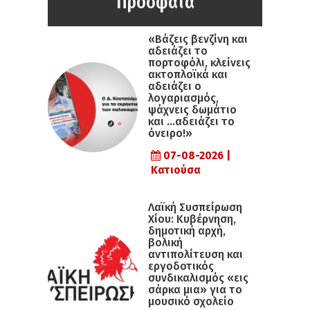
Πρόσφατα
«Βάζεις βενζίνη και
αδειάζει το
πορτοφόλι, κλείνεις
ακτοπλοϊκά και
αδειάζει ο
λογαριασμός,
ψάχνεις δωμάτιο
και …αδειάζει το
όνειρο!»
07-08-2026 |
Κατιούσα
Λαϊκή Συσπείρωση
Χίου: Κυβέρνηση,
δημοτική αρχή,
βολική
αντιπολίτευση και
εργοδοτικός
συνδικαλισμός «εις
σάρκα μια» για το
μουσικό σχολείο