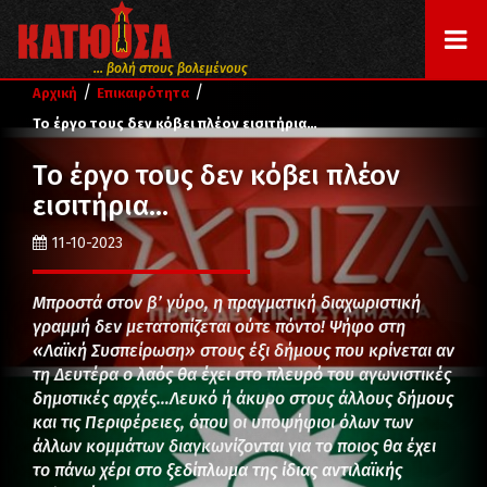
... βολή στους βολεμένους
/
/
Αρχική
Επικαιρότητα
Το έργο τους δεν κόβει πλέον εισιτήρια…
Το έργο τους δεν κόβει πλέον
εισιτήρια…
11-10-2023
Μπροστά στον β’ γύρο, η πραγματική διαχωριστική
γραμμή δεν μετατοπίζεται ούτε πόντο! Ψήφο στη
«Λαϊκή Συσπείρωση» στους έξι δήμους που κρίνεται αν
τη Δευτέρα ο λαός θα έχει στο πλευρό του αγωνιστικές
δημοτικές αρχές…Λευκό ή άκυρο στους άλλους δήμους
και τις Περιφέρειες, όπου οι υποψήφιοι όλων των
άλλων κομμάτων διαγκωνίζονται για το ποιος θα έχει
το πάνω χέρι στο ξεδίπλωμα της ίδιας αντιλαϊκής