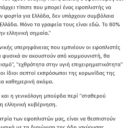
υπάρχει τίποτε που μπορεί ένας εφοπλιστής να
υν φορτία για Ελλάδα, δεν υπάρχουν συμβόλαια
 Ελλάδα. Μόνο τα γραφεία τους είναι εδώ. Το 80%
την ελληνική σημαία.”
θνικής υπερηφάνειας που εμπνέουν οι εφοπλιστές
ία φυσικά αν ακουστούν από κομμουνιστή, θα
ισμό”, “εχθρότητα στην υγιή επιχειρηματικότητα”
 οι ίδιοι σεπτοί εκπρόσωποι της κορωνίδας της
μια καθημερινή ακόμα.
 και η γενικόλογη μπούρδα περί “σταθερού
 η ελληνική κυβέρνηση.
ατρία των εφοπλιστών μας, είναι να θεσπιστούν
υσικά με τη διαιώνιση της ήδη ισχύουσας