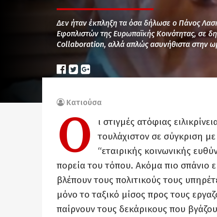
Δεν ήταν έκπληξη τα όσα δήλωσε ο Πάνος Λασ
Εφοπλιστών της Ευρωπαϊκής Κοινότητας, σε δη
Collaboration, αλλά απλώς ασυνήθιστα στην ω
Κατιούσα
Ο
ι στιγμές ατόφιας ειλικρίνε
τουλάχιστον σε σύγκριση με 
“εταιρικής κοινωνικής ευθύ
πορεία του τόπου. Ακόμα πιο σπάνιο ε
βλέπουν τους πολιτικούς τους υπηρέτ
μόνο το ταξικό μίσος προς τους εργα
παίρνουν τους δεκάρικους που βγάζου