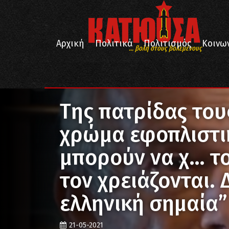
Αρχική
Πολιτικά
Πολιτισμός
Κοινω
... βολή στους βολεμένους
/
/
Αρχική
Επικαιρότητα
Tης πατρίδας τους η σημαία έχει χρώμα εφοπλιστικό
Tης πατρίδας του
χρώμα εφοπλιστικ
μπορούν να χ… τ
τον χρειάζονται. 
ελληνική σημαία”
21-05-2021