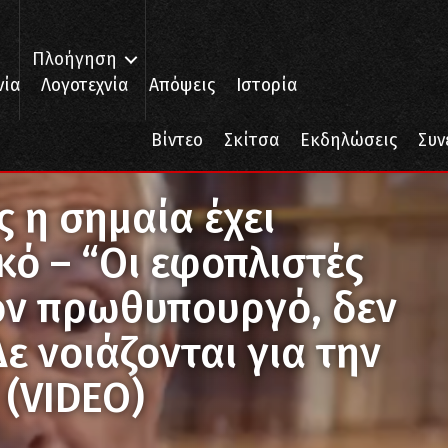
Πλοήγηση
νία
Λογοτεχνία
Απόψεις
Ιστορία
Βίντεο
Σκίτσα
Εκδηλώσεις
Συν
 – “Οι εφοπλιστές μπορούν να χ… τον πρωθυπουργό, δεν τον χρειάζονται
ς η σημαία έχει
ό – “Οι εφοπλιστές
ον πρωθυπουργό, δεν
Δε νοιάζονται για την
 (VIDEO)