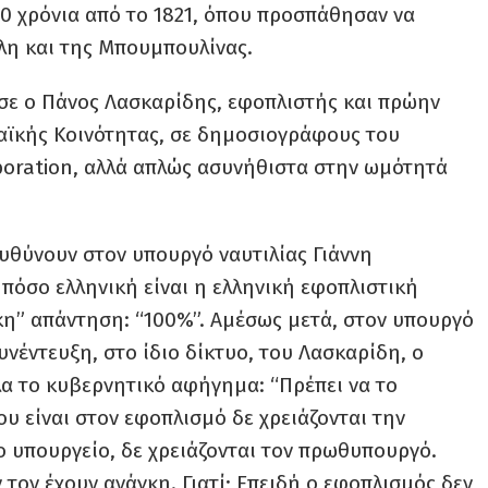
00 χρόνια από το 1821, όπου προσπάθησαν να
λη και της Μπουμπουλίνας.
σε ο Πάνος Λασκαρίδης, εφοπλιστής και πρώην
ϊκής Κοινότητας, σε δημοσιογράφους του
aboration, αλλά απλώς ασυνήθιστα στην ωμότητά
υθύνουν στον υπουργό ναυτιλίας Γιάννη
πόσο ελληνική είναι η ελληνική εφοπλιστική
κη” απάντηση: “100%”. Αμέσως μετά, στον υπουργό
νέντευξη, στο ίδιο δίκτυο, του Λασκαρίδη, ο
λα το κυβερνητικό αφήγημα: “Πρέπει να το
υ είναι στον εφοπλισμό δε χρειάζονται την
ο υπουργείο, δε χρειάζονται τον πρωθυπουργό.
τον έχουν ανάγκη. Γιατί; Επειδή ο εφοπλισμός δεν