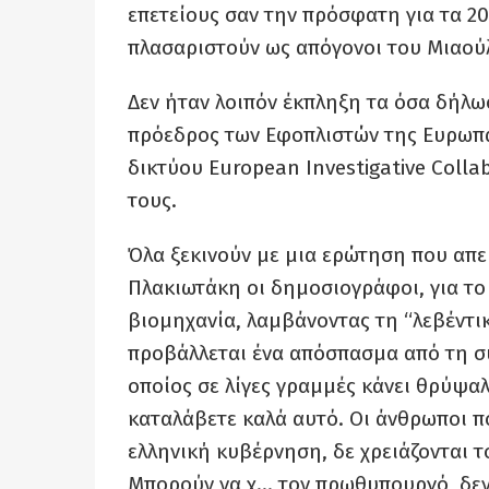
επετείους σαν την πρόσφατη για τα 2
πλασαριστούν ως απόγονοι του Μιαού
Δεν ήταν λοιπόν έκπληξη τα όσα δήλω
πρόεδρος των Εφοπλιστών της Ευρωπα
δικτύου European Investigative Coll
τους.
Όλα ξεκινούν με μια ερώτηση που απε
Πλακιωτάκη οι δημοσιογράφοι, για το 
βιομηχανία, λαμβάνοντας τη “λεβέντι
προβάλλεται ένα απόσπασμα από τη συ
οποίος σε λίγες γραμμές κάνει θρύψα
καταλάβετε καλά αυτό. Οι άνθρωποι πο
ελληνική κυβέρνηση, δε χρειάζονται τ
Μπορούν να χ… τον πρωθυπουργό, δεν 