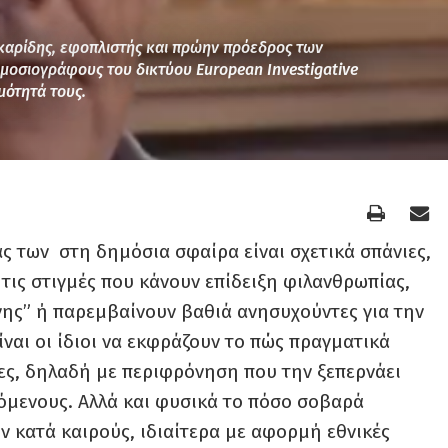
καρίδης, εφοπλιστής και πρώην πρόεδρος των
μοσιογράφους του δικτύου European Investigative
μότητά τους.
ιας των στη δημόσια σφαίρα είναι σχετικά σπάνιες,
τις στιγμές που κάνουν επίδειξη φιλανθρωπίας,
νης” ή παρεμβαίνουν βαθιά ανησυχούντες για την
ίναι οι ίδιοι να εκφράζουν το πώς πραγματικά
ες, δηλαδή με περιφρόνηση που την ξεπερνάει
ζόμενους. Αλλά και φυσικά το πόσο σοβαρά
ν κατά καιρούς, ιδιαίτερα με αφορμή εθνικές