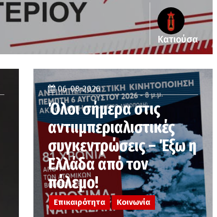
Κατιούσα
06-08-2026
Όλοι σήμερα στις
αντιιμπεριαλιστικές
συγκεντρώσεις – Έξω η
Ελλάδα από τον
πόλεμο!
Επικαιρότητα
Κοινωνία