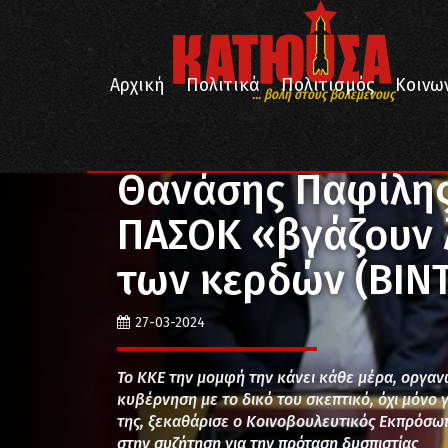
Αρχική
Πολιτικά
Πολιτισμός
Κοινω
... βολή στους βολεμένους
/
/
Αρχική
Επικαιρότητα
Θανάσης Παφίλης: ΝΔ, ΣΥΡ
Θανάσης Παφίλης:
ΠΑΣΟΚ «βγάζουν λ
των κερδών (ΒΙΝ
27-03-2024
Το ΚΚΕ την μομφή την κάνει κάθε μέρα, οργαν
κυβέρνηση με το δικό του σκεπτικό, όχι μόνο γ
της, ξεκαθάρισε ο Κοινοβουλευτικός Εκπρόσωπ
στην συζήτηση για την πρόταση δυσπιστίας