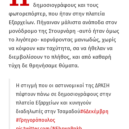
δημοσιογράφους και τους
φωτορεπόρτερ, που ήταν στην πλατεία
Εξαρχείων. Πήγαιναν μάλιστα ανάποδα στον
μονόδρομο της Στουρνάρη -αυτό ήταν όμως
το λιγότερο- κορνάροντας μανιωδώς, χωρίς
να κόψουν καν ταχύτητα, σα να ήθελαν να
διεμβολίσουν το πλήθος, και από καθαρή
τύχη δε θρηνήσαμε θύματα.
Η στιγμή που οι αστυνομικοί της ΔΡΑΣΗ
πέφτουν πάνω σε δημοσιογράφους στην
πλατεία Εξαρχείων και κυνηγούν
διαδηλωτές στην Τσαμαδού
#6Δεκέμβρη
#Γρηγορόπουλος
pic.twitter.com/NFhrwpPpkb