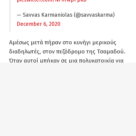
— Savvas Karmaniolas (@savvaskarma)
December 6, 2020
Αμέσως μετά πήραν στο κυνήγι μερικούς
διαδηλωτές, στον πεζόδρομο της Τσαμαδού.
Όταν αυτοί μπήκαν σε μια πολυκατοικία για
να γλιτώσουν, οι αστυνομικοί δε δίστασαν να
κάνουν χρήση κρότου-λάμψης, μες σε έναν
κλειστό χώρο με διαμερίσματα και
οικογένειες, που θα μπορούσαν να πάθουν
ασφυξία.
Βίντεο από το πέσιμο στην Τσαμαδού και
την ρίψη κροτου λάμψης μέσα σε