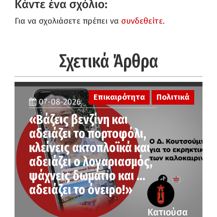
Κάντε ένα σχόλιο:
Για να σχολιάσετε πρέπει να
συνδεθείτε
.
Σχετικά Άρθρα
Επικαιρότητα
Πολιτικά
07-08-2026
«Βάζεις βενζίνη και
αδειάζει το πορτοφόλι,
κλείνεις ακτοπλοϊκά και
αδειάζει ο λογαριασμός,
ψάχνεις δωμάτιο και …
αδειάζει το όνειρο!»
Κατιούσα