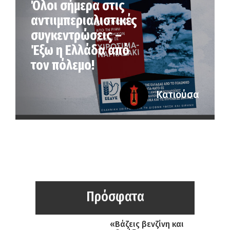
Όλοι σήμερα στις
αντιιμπεριαλιστικές
συγκεντρώσεις –
Έξω η Ελλάδα από
τον πόλεμο!
Κατιούσα
Πρόσφατα
«Βάζεις βενζίνη και