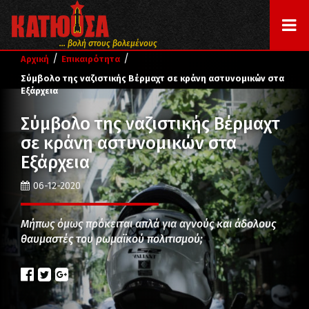
... βολή στους βολεμένους
/
/
Αρχική
Επικαιρότητα
Σύμβολο της ναζιστικής Βέρμαχτ σε κράνη αστυνομικών στα
Εξάρχεια
Σύμβολο της ναζιστικής Βέρμαχτ
σε κράνη αστυνομικών στα
Εξάρχεια
06-12-2020
Μήπως όμως πρόκειται απλά για αγνούς και άδολους
θαυμαστές του ρωμαϊκού πολιτισμού;