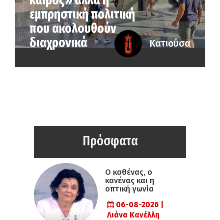
καιρός» αλλά η
εµπρηστική πολιτική
που ακολουθούν
διαχρονικά
Κατιούσα
Πρόσφατα
Ο καθένας, ο
κανένας και η
οπτική γωνία
06-08-2026 |
Λιάνα Κανέλλη