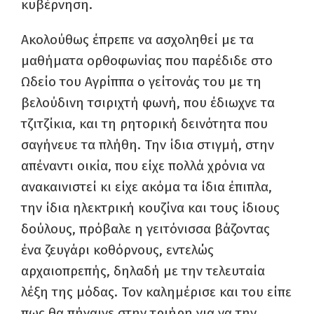
κυβέρνηση.
Ακολούθως έπρεπε να ασχοληθεί με τα
μαθήματα ορθοφωνίας που παρέδιδε στο
Ωδείο του Αγρίππα ο γείτονάς του με τη
βελούδινη τσιριχτή φωνή, που έδιωχνε τα
τζιτζίκια, και τη ρητορική δεινότητα που
σαγήνευε τα πλήθη. Την ίδια στιγμή, στην
απέναντι οικία, που είχε πολλά χρόνια να
ανακαινιστεί κι είχε ακόμα τα ίδια έπιπλα,
την ίδια ηλεκτρική κουζίνα και τους ίδιους
δούλους, πρόβαλε η γειτόνισσα βάζοντας
ένα ζευγάρι κοθόρνους, εντελώς
αρχαιοπρεπής, δηλαδή με την τελευταία
λέξη της μόδας. Τον καλημέρισε και του είπε
πως θα πήγαινε στην τριήρη για να την