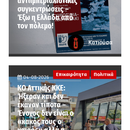
αντιιμπεριαλιστικές
συγκεντρώσεις –
Έξω η Ελλάδα από
τον πόλεμο!
Κατιούσα
Επικαιρότητα
Πολιτικά
04-08-2026
KO Αττικής ΚΚΕ:
Ήξεραν και δεν
έκαναν τίποτα –
Ένοχος δεν είναι ο
«κακός τους ο