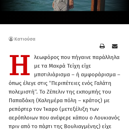
Κατιούσα
Η
λεωφόρος που πήγαινε παράλληλα
με τα Μακρά Τείχη είχε
μποτιλιάρισμα – ή αμφοράρισμα –
όπως έλεγε στις “Περιπέτειες ενός Γαλάτη
πολεμιστή”. Το Ζέπελιν της εκπομπής του
Παπαδάκη (Καλημέρα πόλη – κράτος) με
ρεπόρτερ τον Ίκαρο (μετεξέλιξη των
αερόπλοιων που ανέφερε κάπου ο Λουκιανός
πριν από το πάρτι της Βουλιαγμένης) είχε