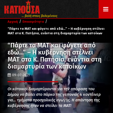
... βολή στους βολεμένους
/
/
Αρχική
Επικαιρότητα
“Πάρτε τα ΜΑΤ και φύγετε από εδώ…” – Η κυβέρνηση στέλνει
ΜΑΤ στα Κ. Πατήσια, ενάντια στη διαμαρτυρία των κατοίκων
“Πάρτε τα ΜΑΤ και φύγετε από
εδώ…” – Η κυβέρνηση στέλνει
ΜΑΤ στα Κ. Πατήσια, ενάντια στη
διαμαρτυρία των κατοίκων
09-07-2021
Οι κάτοικοι διαμαρτύρονται για την απόφαση του
Δήμου να βάλει στο πάρκο της γειτονιάς 4 κοντέινερ
για… τμήματα προσχολικής αγωγής. Η απάντηση της
κυβέρνησης ήταν να στείλει τα ΜΑΤ!