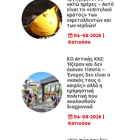
οκτώ ημέρες – Αυτό
είναι το «επιτελικό
κράτος» των
εκμεταλλευτών και
των κερδών!
04-08-2026 |
Κατιούσα
KO Αττικής ΚΚΕ:
Ήξεραν και δεν
έκαναν τίποτα –
Ένοχος δεν είναι ο
«κακός τους ο
καιρός» αλλά η
εµπρηστική
πολιτική που
ακολουθούν
διαχρονικά
04-08-2026 |
Κατιούσα