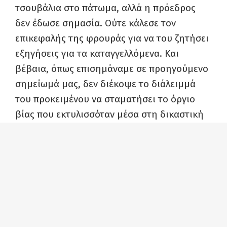
τσουβάλια στο πάτωμα, αλλά η πρόεδρος
δεν έδωσε σημασία. Ούτε κάλεσε τον
επικεφαλής της φρουράς για να του ζητήσει
εξηγήσεις για τα καταγγελλόμενα. Και
βέβαια, όπως επισημάναμε σε προηγούμενο
σημείωμά μας, δεν διέκοψε το διάλειμμά
του προκειμένου να σταματήσει το όργιο
βίας που εκτυλισσόταν μέσα στη δικαστική
αίθουσα. Με τη στάση του το δικαστήριο
κάλυψε πλήρως το όργιο βίας από την
ειδική κατασταλτική μονάδα, γεγονός που
εγείρει γενικότερο ζήτημα για την
αντιμετώπιση που θα έχουν οι δικαζόμενοι
αγωνιστές.