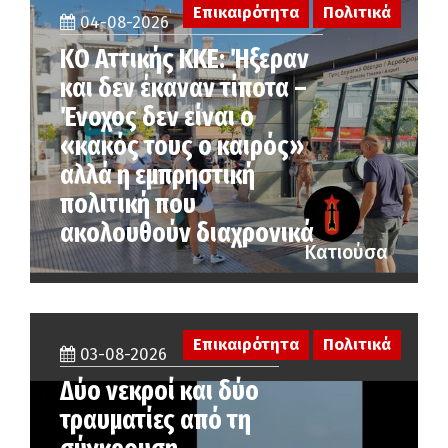
Επικαιρότητα
Πολιτικά
04-08-2026
KO Αττικής ΚΚΕ: Ήξεραν
και δεν έκαναν τίποτα –
Ένοχος δεν είναι ο
«κακός τους ο καιρός»
αλλά η εµπρηστική
πολιτική που
ακολουθούν διαχρονικά
Κατιούσα
Επικαιρότητα
Πολιτικά
03-08-2026
Δύο νεκροί και δύο
τραυματίες από τη