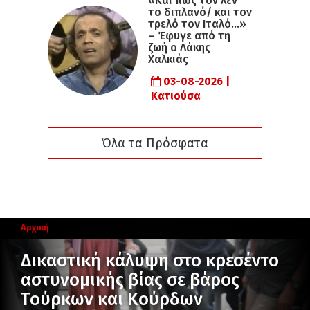
«Και πώς τον λεν
το διπλανό/ και τον
τρελό τον Ιταλό…»
– Έφυγε από τη
ζωή ο Λάκης
Χαλκιάς
03-08-2026 |
Κατιούσα
Όλα τα Πρόσφατα
Αρχική
Δικαστική κάλυψη στο κρεσέντο
αστυνομικής βίας σε βάρος
Τούρκων και Κούρδων