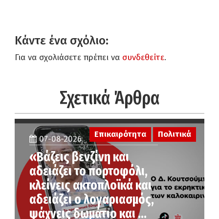
Κάντε ένα σχόλιο:
Για να σχολιάσετε πρέπει να
συνδεθείτε
.
Σχετικά Άρθρα
Επικαιρότητα
Πολιτικά
07-08-2026
«Βάζεις βενζίνη και
αδειάζει το πορτοφόλι,
κλείνεις ακτοπλοϊκά και
αδειάζει ο λογαριασμός,
ψάχνεις δωμάτιο και …