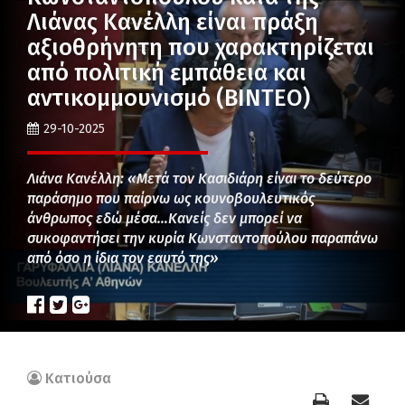
Λιάνας Κανέλλη είναι πράξη
αξιοθρήνητη που χαρακτηρίζεται
από πολιτική εμπάθεια και
αντικομμουνισμό (ΒΙΝΤΕΟ)
29-10-2025
Λιάνα Κανέλλη: «Μετά τον Κασιδιάρη είναι το δεύτερο
παράσημο που παίρνω ως κουνοβουλευτικός
άνθρωπος εδώ μέσα…Κανείς δεν μπορεί να
συκοφαντήσει την κυρία Κωνσταντοπούλου παραπάνω
από όσο η ίδια τον εαυτό της»
Κατιούσα