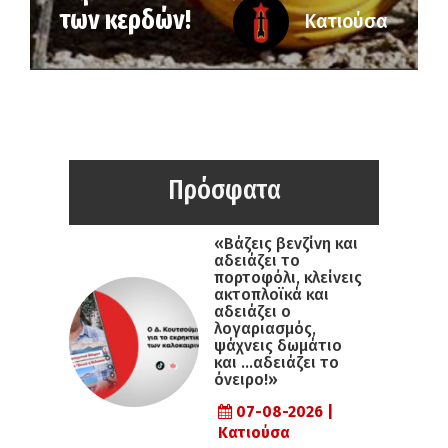
των κερδών!
Κατιούσα
Πρόσφατα
«Βάζεις βενζίνη και
αδειάζει το
πορτοφόλι, κλείνεις
ακτοπλοϊκά και
αδειάζει ο
λογαριασμός,
ψάχνεις δωμάτιο
και …αδειάζει το
όνειρο!»
07-08-2026 |
Κατιούσα