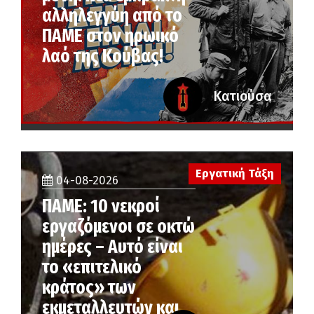
αλληλεγγύη από το
ΠΑΜΕ στον ηρωικό
λαό της Κούβας!
Κατιούσα
Εργατική Τάξη
04-08-2026
ΠΑΜΕ: 10 νεκροί
εργαζόμενοι σε οκτώ
ημέρες – Αυτό είναι
το «επιτελικό
κράτος» των
εκμεταλλευτών και