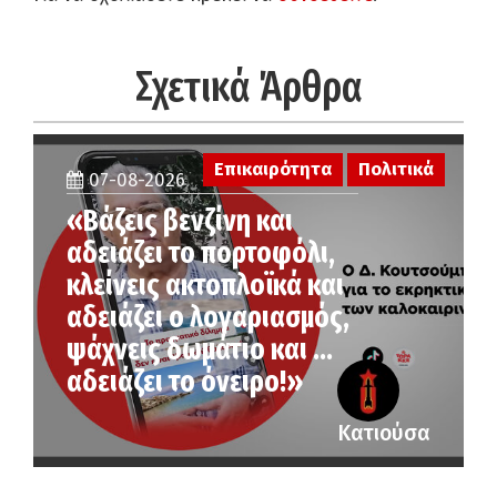
Σχετικά Άρθρα
Επικαιρότητα
Πολιτικά
07-08-2026
«Βάζεις βενζίνη και
αδειάζει το πορτοφόλι,
κλείνεις ακτοπλοϊκά και
αδειάζει ο λογαριασμός,
ψάχνεις δωμάτιο και …
αδειάζει το όνειρο!»
Κατιούσα