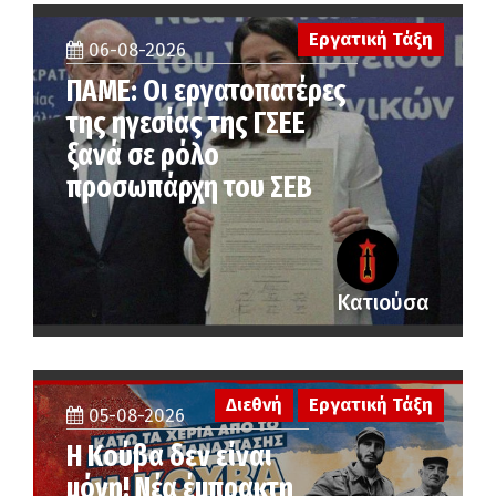
Εργατική Τάξη
06-08-2026
ΠΑΜΕ: Οι εργατοπατέρες
της ηγεσίας της ΓΣΕΕ
ξανά σε ρόλο
προσωπάρχη του ΣΕΒ
Κατιούσα
Διεθνή
Εργατική Τάξη
05-08-2026
Η Κούβα δεν είναι
μόνη! Νέα έμπρακτη