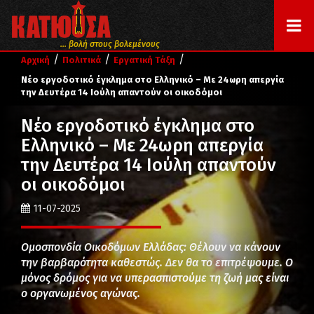
... βολή στους βολεμένους
/
/
/
Αρχική
Πολιτικά
Εργατική Τάξη
Νέο εργοδοτικό έγκλημα στο Ελληνικό – Με 24ωρη απεργία
την Δευτέρα 14 Ιούλη απαντούν οι οικοδόμοι
Νέο εργοδοτικό έγκλημα στο
Ελληνικό – Με 24ωρη απεργία
την Δευτέρα 14 Ιούλη απαντούν
οι οικοδόμοι
11-07-2025
Ομοσπονδία Οικοδόμων Ελλάδας: Θέλουν να κάνουν
την βαρβαρότητα καθεστώς. Δεν θα το επιτρέψουμε. Ο
μόνος δρόμος για να υπερασπιστούμε τη ζωή μας είναι
ο οργανωμένος αγώνας.