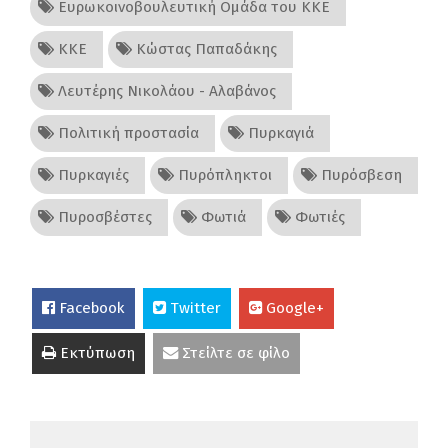
Ευρωκοινοβουλευτική Ομάδα του ΚΚΕ
ΚΚΕ
Κώστας Παπαδάκης
Λευτέρης Νικολάου - Αλαβάνος
Πολιτική προστασία
Πυρκαγιά
Πυρκαγιές
Πυρόπληκτοι
Πυρόσβεση
Πυροσβέστες
Φωτιά
Φωτιές
Facebook
Twitter
Google+
Εκτύπωση
Στείλτε σε φίλο