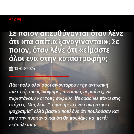
Αρχική
Σε ποιον απευθύνονται όταν λένε
ότι «τα σπίτια ξαναγίνονται»; Σε
ποιον, όταν λένε ότι «είμαστε
όλοι ένα στην καταστροφή»;
13-08-2024
Πάει πολύ όλοι όσοι σιγοντάρουν την αντιλαϊκή
πολιτική, όπως διάφορες μιντιακές περσόνες, να
παριστάνουν και τους σοφούς life coaches πάνω στις
στάχτες. Μας λένε “τώρα πρέπει να επικρατήσει
ψυχραιμία” αλλά βασικά πουλάνε ότι πουλούσαν και
πριν την πυρκαγιά και ότι θα πουλάνε και μετά:
εκδούλευση.