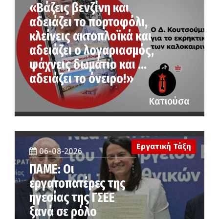
«Βάζεις βενζίνη και
αδειάζει το πορτοφόλι,
κλείνεις ακτοπλοϊκά και
αδειάζει ο λογαριασμός,
ψάχνεις δωμάτιο και …
αδειάζει το όνειρο!»
Κατιούσα
Εργατική Τάξη
06-08-2026
ΠΑΜΕ: Οι
εργατοπατέρες της
ηγεσίας της ΓΣΕΕ
ξανά σε ρόλο