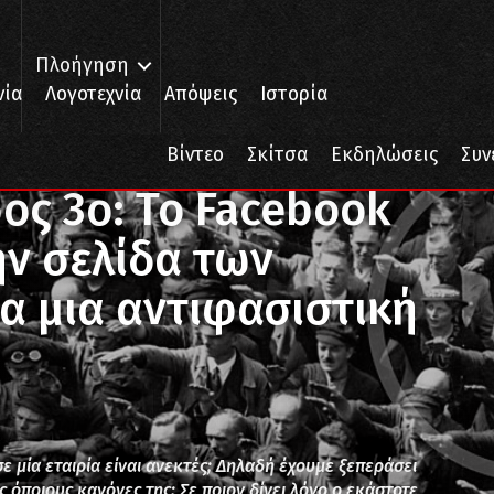
Πλοήγηση
νία
Λογοτεχνία
Απόψεις
Ιστορία
ο Facebook κλειδώνει ξανά την σελίδα των εκδόσεων ΚΨΜ για μια αντι
Βίντεο
Σκίτσα
Εκδηλώσεις
Συν
ος 3ο: Το Facebook
ην σελίδα των
α μια αντιφασιστική
ε μία εταιρία είναι ανεκτές; Δηλαδή έχουμε ξεπεράσει
 όποιους κανόνες της; Σε ποιον δίνει λόγο ο εκάστοτε