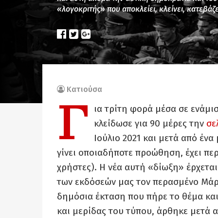
«λογοκριτής» που αποκλείει, κλείνει, κατεβάζε
Κατιούσα
Γ
ια τρίτη φορά μέσα σε ενάμι
κλείδωσε για 90 μέρες την
σε
Ιούλιο 2021 και μετά από ένα
γίνει οποιαδήποτε προώθηση, έχει πε
χρήστες). Η νέα αυτή «δίωξη» έρχετα
των εκδόσεών μας τον περασμένο Μάρτι
δημόσια έκταση που πήρε το θέμα και
και μερίδας του τύπου, άρθηκε μετά 