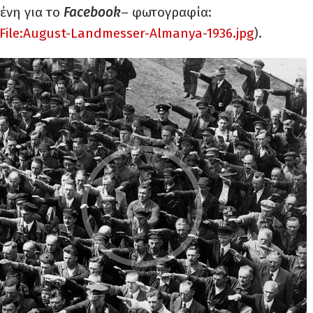
ένη για το
Facebook
– φωτογραφία:
File:August-Landmesser-Almanya-1936.jpg
).