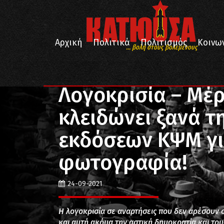
Αρχική
Πολιτικά
Πολιτισμός
Κοινω
... βολή στους βολεμένους
/
/
Αρχική
Επικαιρότητα
Λογοκρισία – Μέρος 3ο: Τ
Λογοκρισία – Μέρ
κλειδώνει ξανά τ
εκδόσεων ΚΨΜ γι
φωτογραφία!
24-09-2021
Η λογοκρισία σε αναρτήσεις που δεν αρέσουν σ
και αυτή ακόμα την αστική δημοκρατία και τους