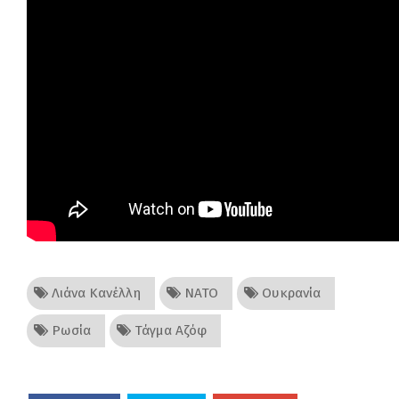
Λιάνα Κανέλλη
ΝΑΤΟ
Ουκρανία
Ρωσία
Τάγμα Αζόφ