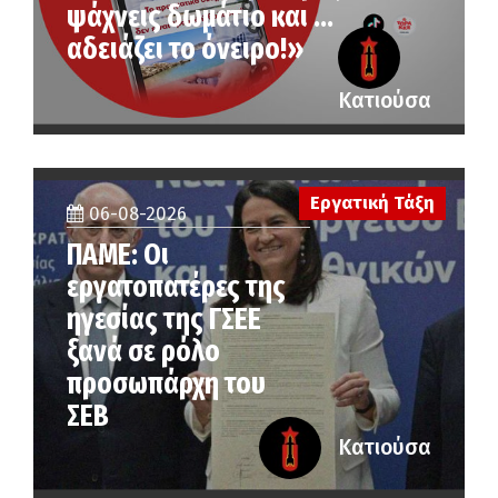
ψάχνεις δωμάτιο και …
αδειάζει το όνειρο!»
Κατιούσα
Εργατική Τάξη
06-08-2026
ΠΑΜΕ: Οι
εργατοπατέρες της
ηγεσίας της ΓΣΕΕ
ξανά σε ρόλο
προσωπάρχη του
ΣΕΒ
Κατιούσα