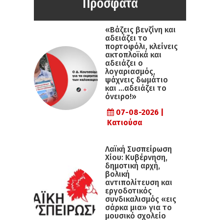
Πρόσφατα
«Βάζεις βενζίνη και
αδειάζει το
πορτοφόλι, κλείνεις
ακτοπλοϊκά και
αδειάζει ο
λογαριασμός,
ψάχνεις δωμάτιο
και …αδειάζει το
όνειρο!»
07-08-2026 |
Κατιούσα
Λαϊκή Συσπείρωση
Χίου: Κυβέρνηση,
δημοτική αρχή,
βολική
αντιπολίτευση και
εργοδοτικός
συνδικαλισμός «εις
σάρκα μια» για το
μουσικό σχολείο