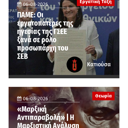
Εργατική Τάξη
06-08-2026
ΠΑΜΕ: Οι
εργατοπατέρες της
ηγεσίας της ΓΣΕΕ
ξανά σε ρόλο
προσωπάρχη του
ΣΕΒ
Κατιούσα
Θεωρία
06-08-2026
«Μαρξική
Αντιπαραβολή» | Η
Μαρξιστική Ανάλυση