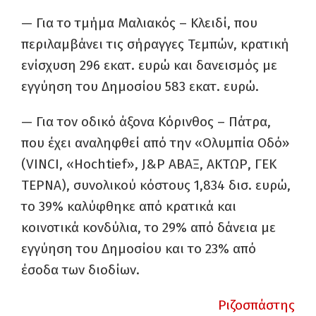
— Για το τμήμα Μαλιακός – Κλειδί, που
περιλαμβάνει τις σήραγγες Τεμπών, κρατική
ενίσχυση 296 εκατ. ευρώ και δανεισμός με
εγγύηση του Δημοσίου 583 εκατ. ευρώ.
— Για τον οδικό άξονα Κόρινθος – Πάτρα,
που έχει αναληφθεί από την «Ολυμπία Οδό»
(VINCI, «Hochtief», J&P ΑΒΑΞ, ΑΚΤΩΡ, ΓΕΚ
ΤΕΡΝΑ), συνολικού κόστους 1,834 δισ. ευρώ,
το 39% καλύφθηκε από κρατικά και
κοινοτικά κονδύλια, το 29% από δάνεια με
εγγύηση του Δημοσίου και το 23% από
έσοδα των διοδίων.
Ριζοσπάστης