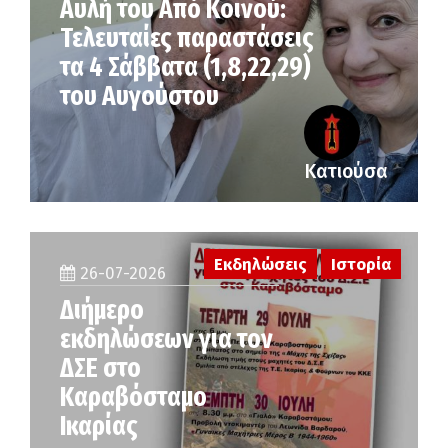
Αυλή του Από Κοινού:
Τελευταίες παραστάσεις
τα 4 Σάββατα (1,8,22,29)
του Αυγούστου
Κατιούσα
Εκδηλώσεις
Ιστορία
26-07-2026
Διήμερο
εκδηλώσεων για τον
ΔΣΕ στο
Καραβόσταμο
Ικαρίας