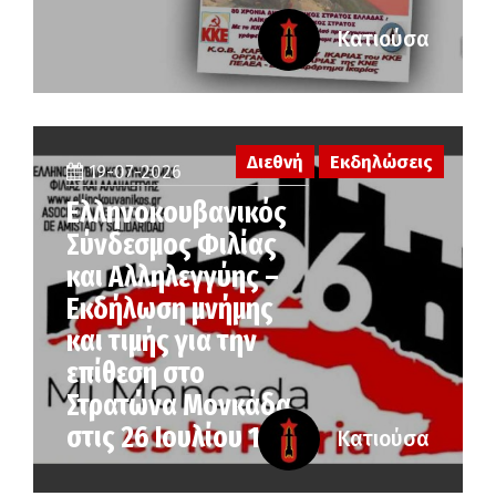
Κατιούσα
Διεθνή
Εκδηλώσεις
19-07-2026
Ελληνοκουβανικός
Σύνδεσμος Φιλίας
και Αλληλεγγύης –
Εκδήλωση μνήμης
και τιμής για την
επίθεση στο
Στρατώνα Μονκάδα
στις 26 Ιουλίου 1953
Κατιούσα