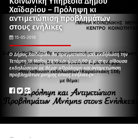
Κοινωνική Υπηρεσία Δήμου
Χαϊδαρίου – Πρόληψη κι
αντιμετώπιση προβλημάτων
στους ενήλικες
15-05-2018
Ο Δήμος Χαϊδαρίου θα πραγματοποιήσει εκδήλωση την
Τετάρτη 16 Μαΐου 2018 και ώρα 6.00 μ.μ. στην αίθουσα
εκδηλώσεων με θέμα: «Πρόληψη και αντιμετώπιση
προβλημάτων μνήμης στους ενήλικες»