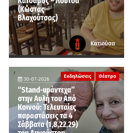
Κατσαβός – Λούτσα
(Κώστας
Βλαχούτσος)
Κατιούσα
Εκδηλώσεις
Θέατρο
30-07-2026
“Stand-upάντεχα”
στην Αυλή του Από
Κοινού: Τελευταίες
παραστάσεις τα 4
Σάββατα (1,8,22,29)