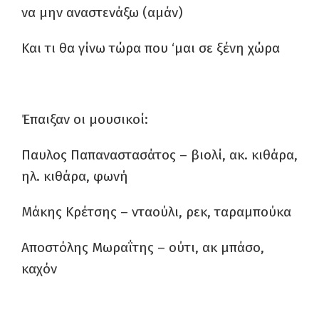
να μην αναστενάξω (αμάν)
Και τι θα γίνω τώρα που ‘μαι σε ξένη χώρα
Έπαιξαν οι μουσικοί:
Παυλος Παπαναστασάτος – βιολί, ακ. κιθάρα,
ηλ. κιθάρα, φωνή
Μάκης Κρέτσης – νταούλι, ρεκ, ταραμπούκα
Αποστόλης Μωραΐτης – ούτι, ακ μπάσο,
καχόν