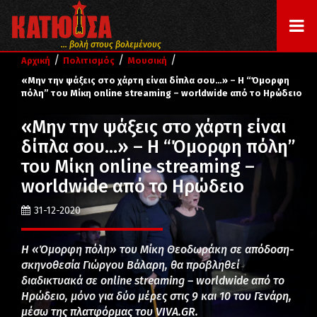
... βολή στους βολεμένους
/
/
/
Αρχική
Πολιτισμός
Μουσική
«Μην την ψάξεις στο χάρτη είναι δίπλα σου…» – Η “Όμορφη
πόλη” του Μίκη online streaming – worldwide από το Ηρώδειο
«Μην την ψάξεις στο χάρτη είναι
δίπλα σου…» – Η “Όμορφη πόλη”
του Μίκη online streaming –
worldwide από το Ηρώδειο
31-12-2020
Η «Όμορφη πόλη» του Μίκη Θεοδωράκη σε απόδοση-
σκηνοθεσία Γιώργου Βάλαρη, θα προβληθεί
διαδικτυακά σε online streaming – worldwide από το
Ηρώδειο, μόνο για δύο μέρες στις 9 και 10 του Γενάρη,
μέσω της πλατφόρμας του VIVA.GR.