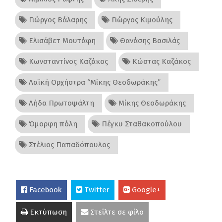
Γιώργος Βάλαρης
Γιώργος Κιμούλης
Ελισάβετ Μουτάφη
Θανάσης Βασιλάς
Κωνσταντίνος Καζάκος
Κώστας Καζάκος
Λαϊκή Ορχήστρα “Μίκης Θεοδωράκης”
Λήδα Πρωτοψάλτη
Μίκης Θεοδωράκης
Όμορφη πόλη
Πέγκυ Σταθακοπούλου
Στέλιος Παπαδόπουλος
Facebook
Twitter
Google+
Εκτύπωση
Στείλτε σε φίλο