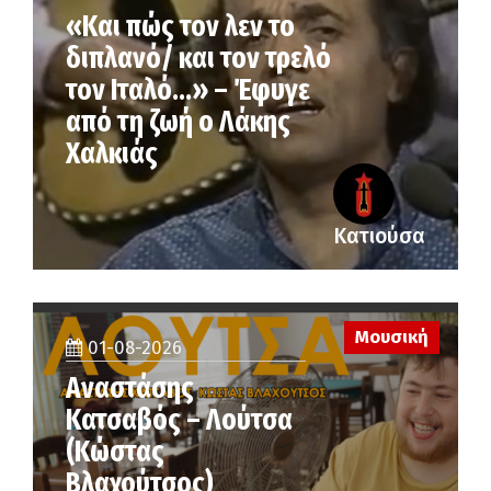
«Και πώς τον λεν το
διπλανό/ και τον τρελό
τον Ιταλό…» – Έφυγε
από τη ζωή ο Λάκης
Χαλκιάς
Κατιούσα
Μουσική
01-08-2026
Αναστάσης
Κατσαβός – Λούτσα
(Κώστας
Βλαχούτσος)