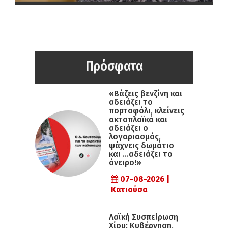
Πρόσφατα
«Βάζεις βενζίνη και
αδειάζει το
πορτοφόλι, κλείνεις
ακτοπλοϊκά και
αδειάζει ο
λογαριασμός,
ψάχνεις δωμάτιο
και …αδειάζει το
όνειρο!»
07-08-2026 |
Κατιούσα
Λαϊκή Συσπείρωση
Χίου: Κυβέρνηση,