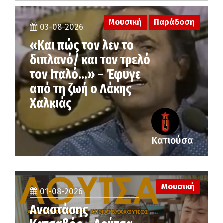
Μουσική
Παράδοση
03-08-2026
«Και πώς τον λεν το
διπλανό/ και τον τρελό
τον Ιταλό…» – Έφυγε
από τη ζωή ο Λάκης
Χαλκιάς
Κατιούσα
Μουσική
01-08-2026
Αναστάσης