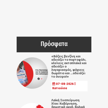
Πρόσφατα
«Βάζεις βενζίνη και
αδειάζει το πορτοφόλι,
κλείνεις ακτοπλοϊκά και
αδειάζει ο
λογαριασμός, ψάχνεις
δωμάτιο και …αδειάζει
το όνειρο!»
07-08-2026 |
Κατιούσα
Λαϊκή Συσπείρωση
Χίου: Κυβέρνηση,
δημοτική αρχή, βολική