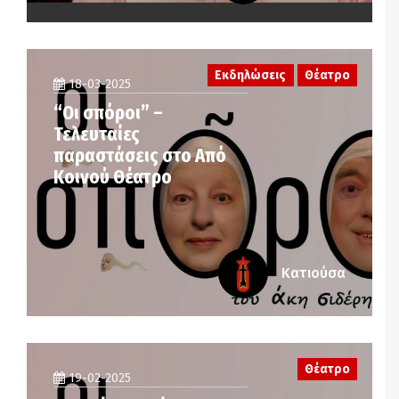
Εκδηλώσεις
Θέατρο
18-03-2025
“Οι σπόροι” –
Τελευταίες
παραστάσεις στο Από
Κοινού Θέατρο
Κατιούσα
Θέατρο
19-02-2025