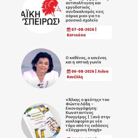
αντιπολίτευση και
εργοδοτικός
συνδικαλισμός «εις
σάρκα μια» για το
μουσικό σχολείο
07-08-2026 |
Κατιούσα
Ο καθένας, ο κανένας
και η οπτική γωνία
06-08-2026 | Λιάνα
Κανέλλη
«Άλκης ο ψεύτης» του
Φώντα Λάδη –
Εικονογράφηση:
Κωνσταντίνος
Ρουγγέρης | Ξανά στην
κυκλοφορία με νέο
τόμο από τις εκδόσεις
«Σύγχρονη Εποχή»