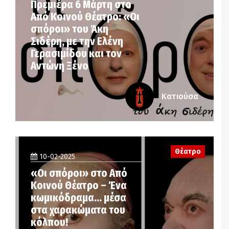
Πρεμιέρα 6 Μάρτη στο
Από Κοινού Θέατρο: «Οι
σπόροι» του Άκη
Σιδέρη, με την Ελένη
Γερασιμίδου και τον
Αντώνη Ξένο
Κατιούσα
Θέατρο
10-02-2025
«Οι σπόροι» στο Από
Κοινού Θέατρο – Ένα
κωμικόδραμα… μέσα
στα χαρακώματα του
κόλπου!