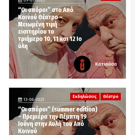
09-07-2025
“Οι σπόροι” στο Από
Κοινού Θέατρο –
Μειωμένη τιμή
εισιτηρίου το
τριήμερο 10, 11 και 12 Ιο
ύλη
Κατιούσα
Εκδηλώσεις
Θέατρο
13-06-2025
“Οι σπόροι” (summer edition)
– Πρεμιέρα την Πέμπτη 19
Ιούνη στην Αυλή του Από
Κοινού