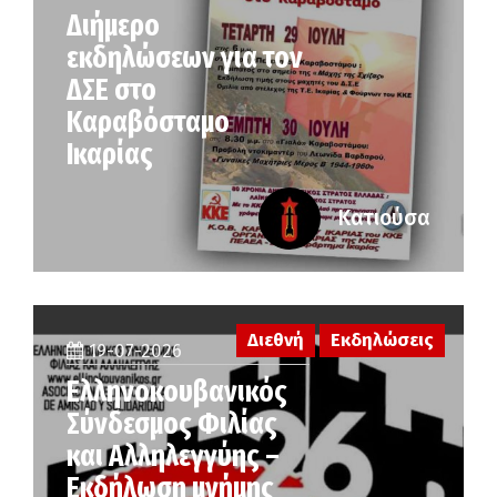
Διήμερο
εκδηλώσεων για τον
ΔΣΕ στο
Καραβόσταμο
Ικαρίας
Κατιούσα
Διεθνή
Εκδηλώσεις
19-07-2026
Ελληνοκουβανικός
Σύνδεσμος Φιλίας
και Αλληλεγγύης –
Εκδήλωση μνήμης