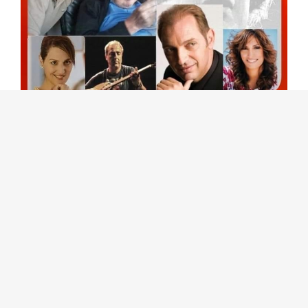
Μία συναυλία – φόρος τιμής για τα τρία
χρόνια από τον θάνατο του Μεγάλου Έλληνα
Συνθέτη Μίκη Θεοδωράκη. Μια παράσταση
σε μορφή κοντσέρτου – ρεσιτάλ, μια μαγική
συνάντηση του μαέστρου Παναγή
Μπαρμπάτη στο πιάνο, με τον κορυφαίο
σολίστ του μπουζουκιού και συνθέτη
Δημήτρη Λίβανο, αλλά και με τις υπέροχες
φωνές της Χορωδίας της Δημοτικής
Ενότητας Νέας Ερυθραίας Δήμου Κηφισιάς.