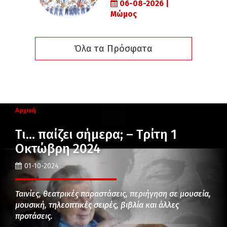
06-08-2026 |
Μώμος
Όλα τα Πρόσφατα
Αρχική
Τι… παίζει σήμερα; – Τρίτη 1
Οκτώβρη 2024
01-10-2024
Ταινίες, θεατρικές παραστάσεις, περιήγηση σε μουσεία,
μουσική, τηλεοπτικές σειρές, βιβλία και άλλες
προτάσεις.