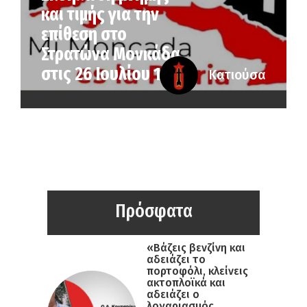
και τιμής για την
επίθεση στο
Στρατώνα Μονκάδα
στις 26 Ιουλίου 1953
Κατιούσα
Πρόσφατα
«Βάζεις βενζίνη και
αδειάζει το
πορτοφόλι, κλείνεις
ακτοπλοϊκά και
αδειάζει ο
λογαριασμός,