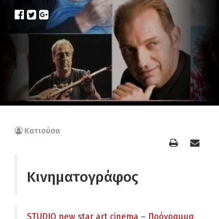
Κατιούσα
Κινηματογράφος
STUDIO new star art cinema – Πρόγραμμα