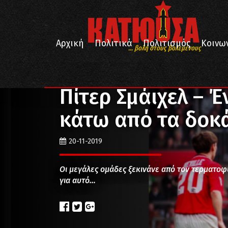
Αρχική
Πολιτικά
Πολιτισμός
Κοινω
... βολή στους βολεμένους
/
/
Αρχική
Αθλητισμός
Πίτερ Σμάιχελ – Ένας ξανθός
Πίτερ Σμάιχελ – Έ
κάτω από τα δοκ
20-11-2019
Οι μεγάλες ομάδες ξεκινάνε από τον τερματοφύ
για αυτό…