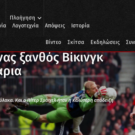
Πλοήγηση
νία
Λογοτεχνία
Απόψεις
Ιστορία
 Βίκινγκ κάτω από τα δοκάρια
Βίντεο
Σκίτσα
Εκδηλώσεις
Συν
νας ξανθός Βίκινγκ
άρια
λακα. Και ο Πίτερ Σμάιχελ ήταν η καλύτερη απόδειξη