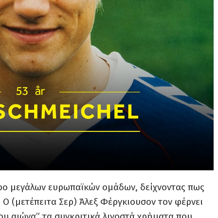
τρο μεγάλων ευρωπαϊκών ομάδων, δείχνοντας πως
. Ο (μετέπειτα Σερ) Άλεξ Φέργκιουσον τον φέρνει
υ αιώνα” τα συγκριτικά λιγοστά χρήματα που