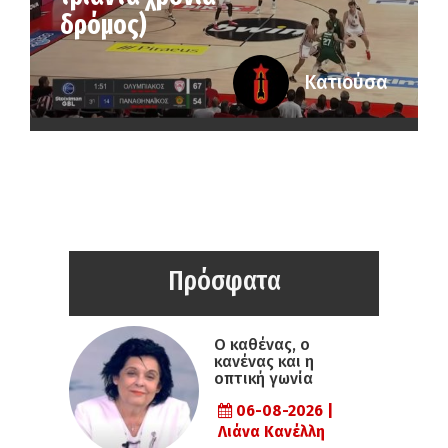
δρόμος)
Κατιούσα
Πρόσφατα
Ο καθένας, ο
κανένας και η
οπτική γωνία
06-08-2026 |
Λιάνα Κανέλλη