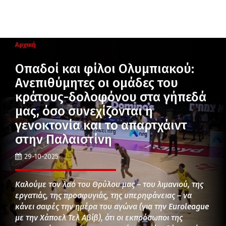
Αρχική
Οπαδοί και φίλοι Ολυμπιακού:
Ανεπιθύμητες οι ομάδες του
κράτους-δολοφόνου στα γήπεδά
μας, όσο συνεχίζονται η
γενοκτονία και το απαρτχάιντ
στην Παλαιστίνη
29-10-2025
Καλούμε τον λαό του Θρύλου μας – του λιμανιού, της
εργατιάς, της προσφυγιάς, της υπερηφάνειας – να
κάνει σαφές την ημέρα του αγώνα (για την Euroleague
με την Χάποελ Τελ Αβίβ), ότι οι εκπρόσωποι της