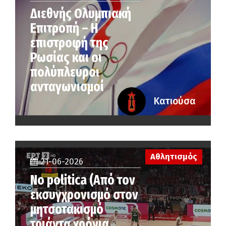
Διεθνής Ολυμπιακή
Επιτροπή – Η
επιστροφή της
Ρωσίας και οι
πολύπλευροι
ανταγωνισμοί
Κατιούσα
Αθλητισμός
21-06-2026
No politica (Από τον
εκσυγχρονισμό στον
μητσοτακισμό
τριάντα χρόνια