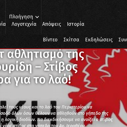
Πλοήγηση
νία
Λογοτεχνία
Απόψεις
Ιστορία
ό της Διοίκησης Παχατουρίδη – Στίβος ανοιχτός κάθε μέρα για το λαό!
Βίντεο
Σκίτσα
Εκδηλώσεις
Συν
τ αθλητισμό της
υρίδη – Στίβος
α για το λαό!
αλεί τους νέους και το λαό του Περιστερίου να
είσοδο όλων όσων θέλουν να αθληθούν στο γήπεδο της
η λογική διοδίων. Να διεκδικήσουμε να ανοίξει ο στίβος
 νέος στίβος στο γήπεδο του Αγ. Ιεροθέου.