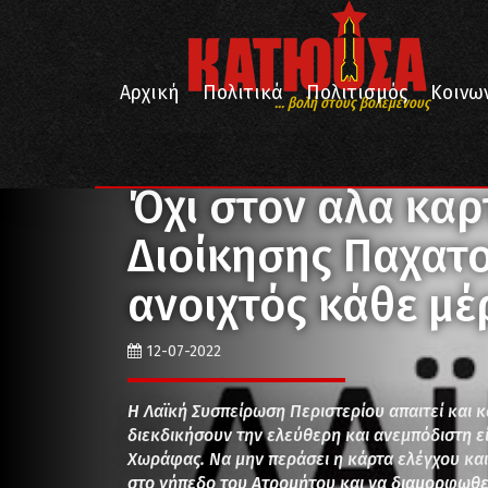
Αρχική
Πολιτικά
Πολιτισμός
Κοινω
... βολή στους βολεμένους
/
/
Αρχική
Αθλητισμός
Όχι στον αλα καρτ αθλητισμ
Όχι στον αλα καρ
Διοίκησης Παχατο
ανοιχτός κάθε μέρ
12-07-2022
Η Λαϊκή Συσπείρωση Περιστερίου απαιτεί και κ
διεκδικήσουν την ελεύθερη και ανεμπόδιστη 
Χωράφας. Να μην περάσει η κάρτα ελέγχου και 
στο γήπεδο του Ατρομήτου και να διαμορφωθεί