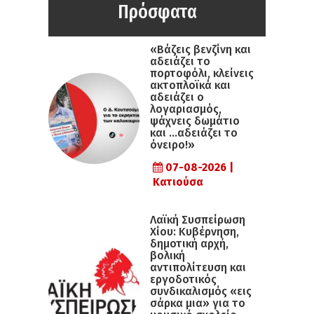
Πρόσφατα
«Βάζεις βενζίνη και
αδειάζει το
πορτοφόλι, κλείνεις
ακτοπλοϊκά και
αδειάζει ο
λογαριασμός,
ψάχνεις δωμάτιο
και …αδειάζει το
όνειρο!»
07-08-2026 |
Κατιούσα
Λαϊκή Συσπείρωση
Χίου: Κυβέρνηση,
δημοτική αρχή,
βολική
αντιπολίτευση και
εργοδοτικός
συνδικαλισμός «εις
σάρκα μια» για το