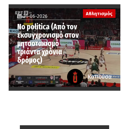
Αθλητισμός
21-06-2026
No politica (Από τον
εκσυγχρονισμό στον
μητσοτακισμό
τριάντα χρόνια
δρόμος)
Κατιούσα