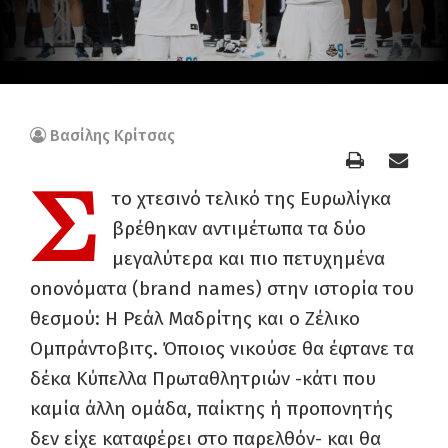
Βασίλης Κρίτσας
Σ
το χτεσινό τελικό της Ευρωλίγκα
βρέθηκαν αντιμέτωπα τα δύο
μεγαλύτερα και πιο πετυχημένα
onονόματα (brand names) στην ιστορία του
θεσμού: Η Ρεάλ Μαδρίτης και ο Ζέλικο
Ομπράντοβιτς. Όποιος νικούσε θα έφτανε τα
δέκα Κύπελλα Πρωταθλητριών -κάτι που
καμία άλλη ομάδα, παίκτης ή προπονητής
δεν είχε καταφέρει στο παρελθόν- και θα