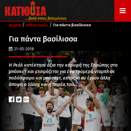
... βολή στους βολεμένους
/
/
Αρχική
Αθλητισμός
Για πάντα βασίλισσα
Για πάντα βασίλισσα
21-05-2018
Η Ρεάλ κατέκτησε άξια την κορυφή της Ευρώπης στο
μπάσκετ και ετοιμάζεται για ένα τρομερό νταμπλ σε
ποδόσφαιρο και μπάσκετ, εκτός κι αν έχουν άλλη
άποψη ο Σάλαχ και η παρέα του…