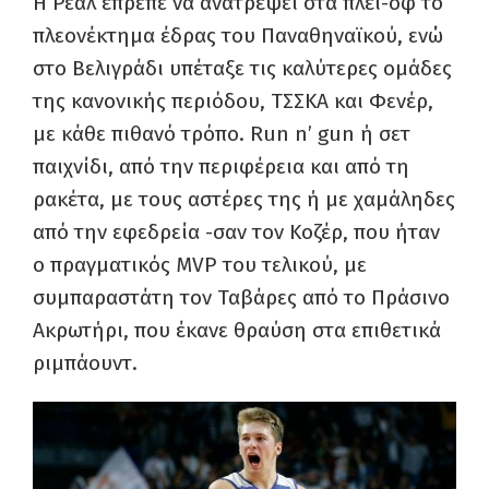
Η Ρεάλ έπρεπε να ανατρέψει στα πλέι-οφ το
πλεονέκτημα έδρας του Παναθηναϊκού, ενώ
στο Βελιγράδι υπέταξε τις καλύτερες ομάδες
της κανονικής περιόδου, ΤΣΣΚΑ και Φενέρ,
με κάθε πιθανό τρόπο. Run n’ gun ή σετ
παιχνίδι, από την περιφέρεια και από τη
ρακέτα, με τους αστέρες της ή με χαμάληδες
από την εφεδρεία -σαν τον Κοζέρ, που ήταν
ο πραγματικός MVP του τελικού, με
συμπαραστάτη τον Ταβάρες από το Πράσινο
Ακρωτήρι, που έκανε θραύση στα επιθετικά
ριμπάουντ.