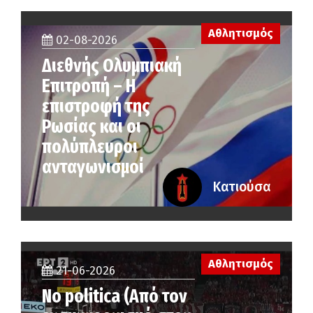
Αθλητισμός
02-08-2026
Διεθνής Ολυμπιακή
Επιτροπή – Η
επιστροφή της
Ρωσίας και οι
πολύπλευροι
ανταγωνισμοί
Κατιούσα
Αθλητισμός
21-06-2026
No politica (Από τον