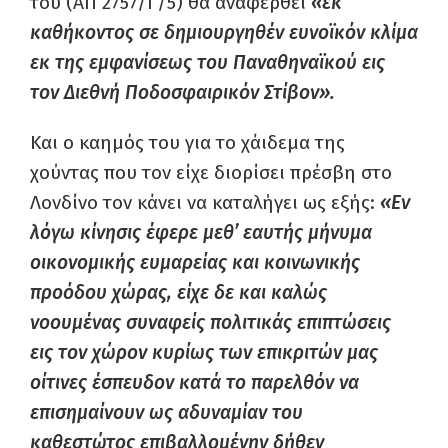
του (ΑΠ 2757/Γ/5) θα αναφερθεί
«εκ
καθήκοντος σε δημιουργηθέν ευνοϊκόν κλίμα
εκ της εμφανίσεως του Παναθηναϊκού εις
τον Διεθνή Ποδοσφαιρικόν Στίβον».
Και ο καημός του για το χάιδεμα της
χούντας που τον είχε διορίσει πρέσβη στο
Λονδίνο τον κάνει να καταλήγει ως εξής:
«Εν
λόγω κίνησις έφερε μεθ’ εαυτής μήνυμα
οικονομικής ευμαρείας και κοινωνικής
προόδου χώρας,
είχε δε και καλώς
νοουμένας συναφείς πολιτικάς επιπτώσεις
εις τον χώρον κυρίως των επικριτών μας
οίτινες έσπευδον κατά το παρελθόν να
επισημαίνουν
ως αδυναμίαν του
καθεστώτος
επιβαλλομένην δήθεν