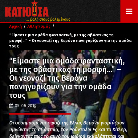
... βολή στους βολεμένους
/
/
Αρχική
Αθλητισμός
“Είμαστε μια ομάδα φανταστική, με της σβάστικας τη
μορφή…” – Οι νεοναζί της Βερόνα πανηγυρίζουν για την ομάδα
τους
“Είμαστε μια ομάδα φανταστική,
με της σβάστικας τη μορφή…” –
Οι νεοναζί της Βερόνα
πανηγυρίζουν για την ομάδα
τους
05-06-2019
Οι σεσημασμένοι τιφόζι της Ελλάς Βερόνα γιορτάζουν
υμνώντας τη σβάστικα, τον Ρούντολφ Ες και το Χίτλερ,
δείχνοντας πως το αυγό του φιδιού εκκολάπτεται και