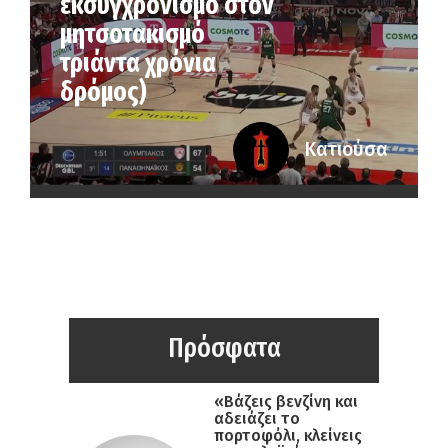
εκσυγχρονισμό στον
μητσοτακισμό
τριάντα χρόνια
δρόμος)
Κατιούσα
Πρόσφατα
«Βάζεις βενζίνη και
αδειάζει το
πορτοφόλι, κλείνεις