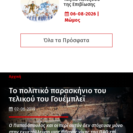
της Επιβίωσης
06-08-2026 |
Μώμος
Όλα τα Πρόσφατα
Αρχική
Το πολιτικό παρασκήνιο του
τελικού του Γουέμπλεϊ
02-06-2019
Ο Παπαδόπουλος και οι περί αυτόν δεν στόχευαν μόνο
στην εκμετάλλευση μιας πιθανής νίκης του ΠΑΟ επί