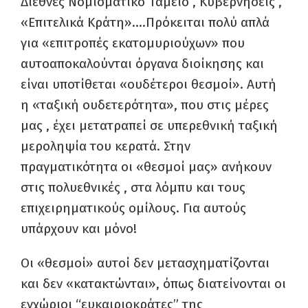
Διεθνές Νομισματικό Ταμείο , Κυβερνήσεις ,
«Επιτελικά Κράτη»….Πρόκειται πολύ απλά
για «επιτροπές εκατομυριούχων» που
αυτοαποκαλούνται όργανα διοίκησης και
είναι υποτίθεται «ουδέτεροι θεσμοί». Αυτή
η «ταξική ουδετερότητα», που στις μέρες
μας , έχει μετατραπεί σε υπερεθνική ταξική
μεροληψία του κερατά. Στην
πραγματικότητα οι «θεσμοί μας» ανήκουν
στις πολυεθνικές , στα λόμπυ και τους
επιχειρηματικούς ομίλους. Για αυτούς
υπάρχουν και μόνο!
Οι «θεσμοί» αυτοί δ
ε
ν μετασχηματίζονται
και δεν «κατακτώνται»
,
όπως διατείνονται οι
εγχώριοι
“
ευκαιριοκράτες
”
της