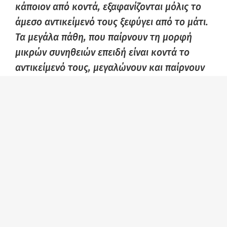
κάποιον από κοντά, εξαφανίζονται μόλις το
άμεσο αντικείμενό τους ξεφύγει από το μάτι.
Τα μεγάλα πάθη, που παίρνουν τη μορφή
μικρών συνηθειών επειδή είναι κοντά το
αντικείμενό τους, μεγαλώνουν και παίρνουν
ξανά το φυσικό τους μέγεθος, με τη μαγική
επίδραση της απόστασης. Έτσι γίνεται και με
την αγάπη μου. Ακόμη κι αν μου ξεφύγεις για
λίγο με ένα απλό όνειρο, ξέρω αμέσως ότι
αυτός ο χρόνος ήταν χρήσιμος για να
μεγαλώσει η αγάπη μου, όπως συμβαίνει στα
φυτά, με τον ήλιο και τη βροχή. Η αγάπη μου
για σένα, αμέσως μόλις βρεθεί μακριά,
φαίνεται σαν αυτό που είναι, σαν ένας
γίγαντας, που μέσα της συμπιέζεται όλη η