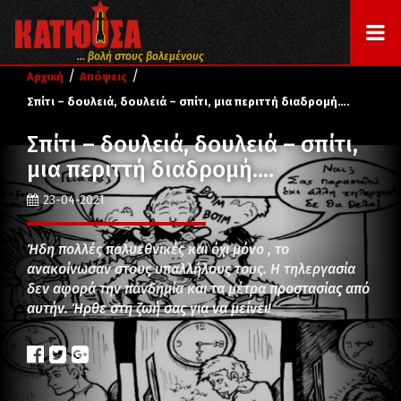
... βολή στους βολεμένους
/
/
Αρχική
Απόψεις
Σπίτι – δουλειά, δουλειά – σπίτι, μια περιττή διαδρομή….
Σπίτι – δουλειά, δουλειά – σπίτι,
μια περιττή διαδρομή….
23-04-2021
Ήδη πολλές πολυεθνικές και όχι μόνο , το
ανακοίνωσαν στους υπαλλήλους τους. Η τηλεργασία
δεν αφορά την πανδημία και τα μέτρα προστασίας από
αυτήν. Ήρθε στη ζωή σας για να μείνει!