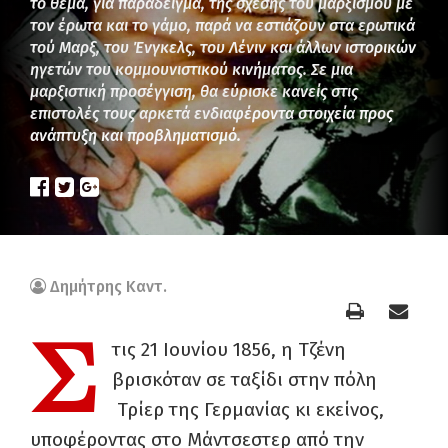
το θέμα, για παράδειγμα, της σχέσης του μαρξισμού με
τον έρωτα και το γάμο, παρά να εστιάζουν στα ερωτικά
τού Μαρξ, του Ένγκελς, του Λένιν και άλλων ιστορικών
ηγετών του κομμουνιστικού κινήματος. Σε μια
μαρξιστική προσέγγιση, θα εύρισκε κανείς στις
επιστολές τους αρκετά ενδιαφέροντα στοιχεία προς
ανάπτυξη και προβληματισμό.
Δημήτρης Καντ.
Σ
τις 21 Ιουνίου 1856, η Τζένη
βρισκόταν σε ταξίδι στην πόλη
Τρίερ της Γερμανίας κι εκείνος,
υποφέροντας στο Μάντσεστερ από την