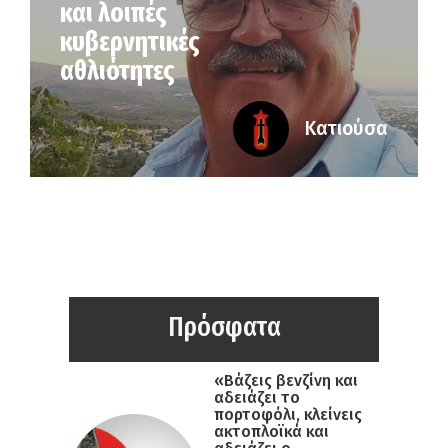
και λοιπές
κυβερνητικές
αθλιότητες
Κατιούσα
Πρόσφατα
«Βάζεις βενζίνη και
αδειάζει το
πορτοφόλι, κλείνεις
ακτοπλοϊκά και