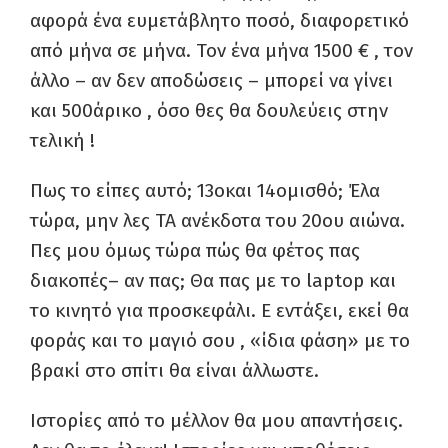
αφορά ένα ευμετάβλητο ποσό, διαφορετικό
από μήνα σε μήνα. Τον ένα μήνα 1500 € , τον
άλλο – αν δεν αποδώσεις – μπορεί να γίνει
και 500άρικο , όσο θες θα δουλεύεις στην
τελική !
Πως το είπες
αυτό
;
13ο
και 14
ο
μισθό
;
Έλα
τώρα, μ
ην λε
ς ΤΑ ανέκδοτα του 20
ου
αιώνα
.
Π
ε
ς μου
όμως
τώρα π
ώ
ς θα φέτος π
α
ς
διακοπές
– αν
πας;
Θα
π
α
ς με το
l
aptop
και
το κινητό για προσκεφάλι
.
Ε εντάξει, εκεί θα
φοράς και το μαγιό σου , «ίδια φάση» με το
βρακί στο σπίτι θα είναι
άλλωστε.
Ιστορίες απ
ό
το μέλλον
θα μου απαντήσεις.