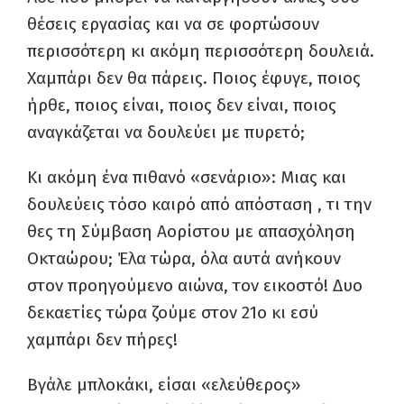
θέσεις εργασίας και να σε φορτώσουν
περισσότερη κι ακόμη περισσότερη δουλειά.
Χαμπάρι δεν θα πάρεις. Ποιος έφυγε, ποιος
ήρθε, ποιος είναι, ποιος δεν είναι, ποιος
αναγκάζεται να δουλεύει με πυρετό
;
Κι ακόμη ένα
πιθανό «σενάριο»:
Μι
α
ς και
δουλεύεις τόσο καιρό από απόσταση , τι την
θ
ε
ς τη Σύμβαση Αορίστου με απασχόληση
Οκταώρου
;
Έλα τώρα, όλα αυτά ανήκουν
στον προηγούμενο αιώνα, τον εικοστό
!
Δυο
δεκαετίες τώρα ζούμε στον 21
ο
κι εσύ
χαμπάρι δεν πήρες
!
Βγάλε μπλοκάκι, είσαι «ελεύθερος»