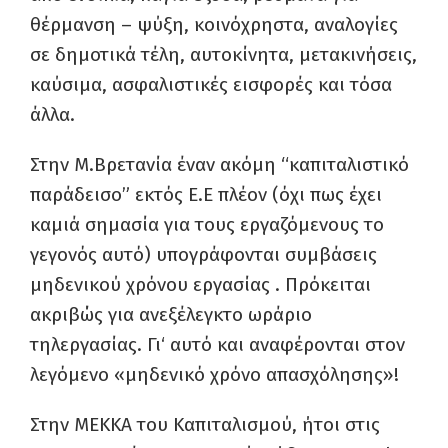
θέρμανση – ψύξη, κοινόχρηστα, αναλογίες
σε δημοτικά τέλη, αυτοκίνητα, μετακινήσεις,
καύσιμα, ασφαλιστικές εισφορές και τόσα
άλλα.
Στ
η
ν Μ.Βρετανία
έναν ακόμη
“
καπιταλιστικό
παράδεισο”
εκτός Ε
.
Ε πλέον (όχι πως έχει
καμιά σημασία για τους εργαζόμενους το
γεγονός αυτό)
υπογράφονται συμβάσεις
μηδενικού χρόνου εργασίας .
Π
ρόκειται
ακριβώς για
ανεξέλεγκτο ωράριο
τηλεργασίας. Γι
‘
αυτό και αναφέρονται στ
ο
ν
λεγόμενο «μηδενικό χρόνο απασχόλησης»!
Στ
η
ν ΜΕΚΚΑ του Καπιταλισμού
, ήτοι σ
τις