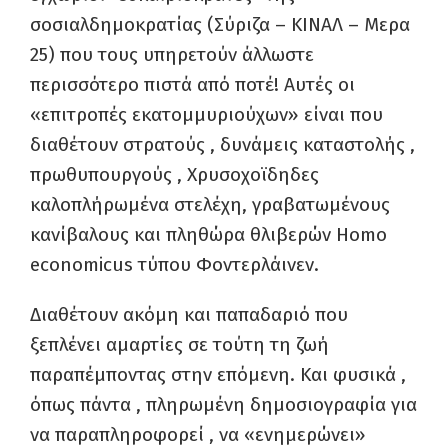
σοσιαλδημοκρατίας (Σύριζα – ΚΙΝΑΛ – Μερα
25) που τους υπηρετούν άλλωστε
περισσότερο πιστά απ
ό
ποτέ
!
Αυτές οι
«επιτροπές εκατο
μ
μυριούχων» είναι που
διαθέτουν στρατούς , δυνάμεις καταστολής ,
πρωθυπουργούς , Χρυσοχο
ϊ
δηδες
καλοπλήρωμένα στελέχ
η
,
γραβατωμένους
κανίβαλους και πληθώρα θλιβερών
Homo
economicus
τύπου Φοντερλάινεν.
Διαθέτουν ακόμη και παπαδαριό που
ξεπλένει αμαρτίες σε τούτη τη ζωή
παραπέμποντας στην επόμενη.
Και φυσικά ,
όπως πάντα , πληρωμένη δημοσιογραφία για
να παραπληροφορεί , να «ενημερώνει»