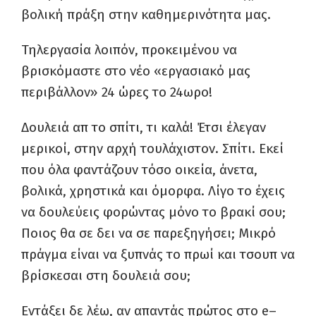
βολική πράξη στην καθημερινότητα μας.
Τηλεργασία λοιπόν
,
προκειμένου να
βρισκόμαστε στο νέο «εργασιακό μας
περιβάλλον» 24 ώρες το 24ωρο!
Δουλειά απ το σπίτι,
τι καλά
!
Έτσι έλεγαν
μερικοί, στην αρχή τουλάχιστον
. Σπίτι.
Εκεί
που όλα φαντάζουν τόσο οικεία,
άνετα,
βολικά, χρηστικά και όμορφα
.
Λίγο το έχεις
να δουλεύεις φορώντας μόνο το βρακί σου
;
Ποι
ο
ς θα σε δε
ι
να σε
παρεξηγήσει
;
Μικρό
πράγμα είναι να ξυπνάς το πρωί και τσο
υ
π να
βρίσκεσαι στη δουλειά σου
;
Εντάξει δε λέω, αν απαντάς πρώτος
στο
e
–