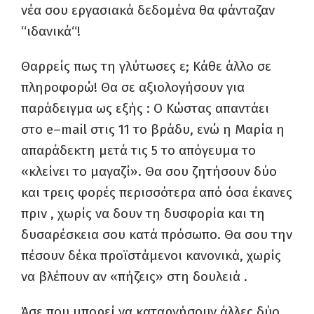
νέα σου εργασιακά δεδομένα θα φάνταζαν
“
ιδανικά
“
!
Θαρρείς πως τη γλύτωσες ε
;
Κάθε άλλο σε
πληροφορώ!
Θα σε αξιολογήσουν γι
α
παράδειγμα ως εξής : Ο Κώστας
απαντάει
στο
e
–
mail
στις 11 το βράδυ
,
εν
ώ
η Μαρία η
απαράδεκτη
μετά
τις 5 το απόγευμα το
«κλείνει το μαγαζί»
.
Θα σου ζητήσουν
δύο
και τρε
ι
ς φορές περισσότερα απ
ό
όσα έκανες
πρ
ι
ν , χωρίς να δο
υ
ν τη δυσφορία και τη
δυσαρέσκεια σου κατά πρόσωπ
ο.
Θα σου την
πέσουν δέκα προ
ϊ
στάμενοι κανονικά, χωρίς
να βλέπουν αν «πήζεις» στη δουλειά .
Άσε που μπορεί να καταργήσουν άλλες δύο