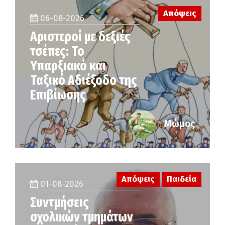
Απόψεις
06-08-2026
Αριστεροί με δεξιές
τσέπες: Το
Υπαρξιακό και
Ταξικό Αδιέξοδο της
Επιβίωσης
Μώμος
Απόψεις
Παιδεία
01-08-2026
Συντμήσεις
σχολικών τμημάτων