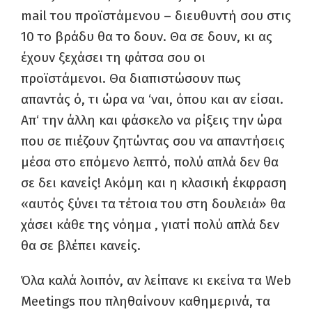
mail
του πρ
οϊ
στάμενου – διευθυντή σου στις
10 το βράδυ θα το δο
υ
ν
.
Θα σε δουν, κι ας
έχουν ξεχάσει τη φάτσα σου οι
προ
ϊ
στάμενοι
. Θ
α διαπιστώσουν πως
απαντάς ό, τι ώρα ν
α ‘
ναι, όπου και
αν
είσαι
.
Απ
‘
τ
ην
άλλη και φάσκελο να ρίξεις την ώρα
που σε πιέζουν ζητώντας σου να απαντήσεις
μέσα στ
ο
επόμενο λεπτό
,
πολύ απλά δεν θα
σε δει κανείς!
Ακόμη και η κλασική έκφραση
«αυτός ξύνει τ
α τέτοια
του στη δουλειά» θα
χάσει κάθε της νόημα , γιατ
ί
πολύ απλά δεν
θα σε βλέπει κανε
ί
ς
.
Όλα καλά λοιπόν, αν λείπανε κι εκείνα τα
Web
Meetings
που πληθαίνουν καθημερινά
,
τα