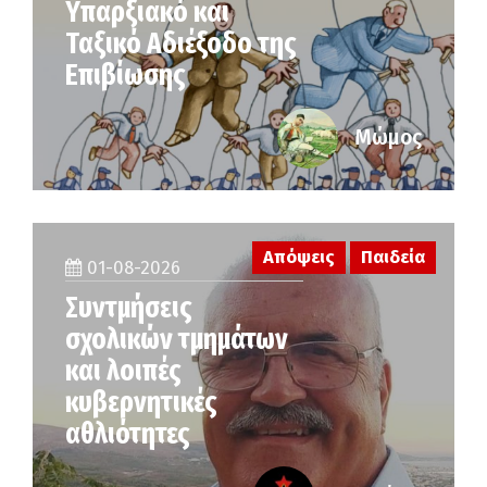
Υπαρξιακό και
Ταξικό Αδιέξοδο της
Επιβίωσης
Μώμος
Απόψεις
Παιδεία
01-08-2026
Συντμήσεις
σχολικών τμημάτων
και λοιπές
κυβερνητικές
αθλιότητες