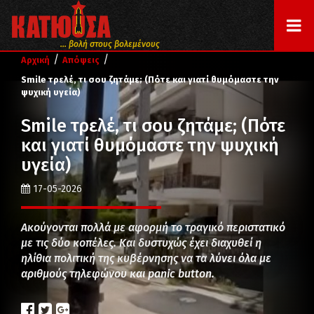
... βολή στους βολεμένους
/
/
Αρχική
Απόψεις
Smile τρελέ, τι σου ζητάμε; (Πότε και γιατί θυμόμαστε την
ψυχική υγεία)
Smile τρελέ, τι σου ζητάμε; (Πότε
και γιατί θυμόμαστε την ψυχική
υγεία)
17-05-2026
Ακούγονται πολλά με αφορμή το τραγικό περιστατικό
με τις δύο κοπέλες. Και δυστυχώς έχει διαχυθεί η
ηλίθια πολιτική της κυβέρνησης να τα λύνει όλα με
αριθμούς τηλεφώνου και panic button.