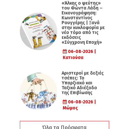
«Άλκης ο ψεύτης»
του Φώντα Λάδη –
Εικονογράφηση:
Κωνσταντίνος
Ρουγγέρης | Ξανά
στην κυκλοφορία με
νέο τόμο από τις
εκδόσεις
«Σύγχρονη Εποχή»
06-08-2026 |
Κατιούσα
Αριστεροί με δεξιές
τσέπες: Το
Υπαρξιακό και
Ταξικό Αδιέξοδο
της Επιβίωσης
06-08-2026 |
Μώμος
Όλα τα Πρόσφατα