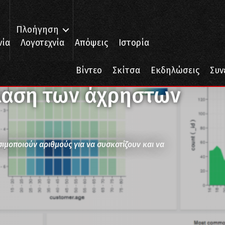
Πλοήγηση
νία
Λογοτεχνία
Απόψεις
Ιστορία
στων
Βίντεο
Σκίτσα
Εκδηλώσεις
Συν
λαση των άχρηστων
σιμοποιούν αριθμούς για να συσκοτίζουν και να