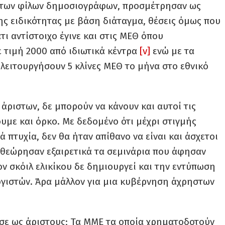
ο των φίλων δημοσιογράφων, προσμέτρησαν ως
ης ειδικότητας με βάση διάταγμα, θέσεις όμως που
τι αντίστοιχο έγινε και στις ΜΕΘ όπου
ε τιμή 2000 από ιδιωτικά κέντρα
[v]
ενώ με τα
λειτουργήσουν 5 κλίνες ΜΕΘ το μήνα στο εθνικό
άριστων, δε μπορούν να κάνουν και αυτοί τις
ουμε και όρκο. Με δεδομένο ότι μέχρι στιγμής
πτυχία, δεν θα ήταν απίθανο να είναι και άσχετοι
ι θεώρησαν εξαιρετικά τα σεμινάρια που άφησαν
ον σκόιλ ελικίκου δε δημιουργεί και την εντύπωση
λογιστών. Άρα μάλλον για μια κυβέρνηση άχρηστων
ησε ως άριστους; Τα ΜΜΕ τα οποία χρηματοδοτούν