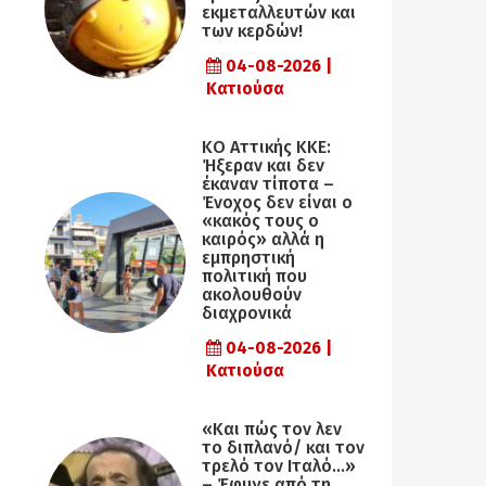
εκμεταλλευτών και
των κερδών!
04-08-2026 |
Κατιούσα
KO Αττικής ΚΚΕ:
Ήξεραν και δεν
έκαναν τίποτα –
Ένοχος δεν είναι ο
«κακός τους ο
καιρός» αλλά η
εµπρηστική
πολιτική που
ακολουθούν
διαχρονικά
04-08-2026 |
Κατιούσα
«Και πώς τον λεν
το διπλανό/ και τον
τρελό τον Ιταλό…»
– Έφυγε από τη