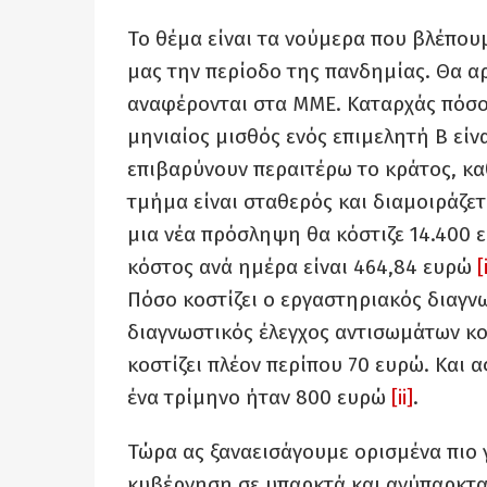
Το θέμα είναι τα νούμερα που βλέπουμ
μας την περίοδο της πανδημίας. Θα α
αναφέρονται στα ΜΜΕ. Καταρχάς πόσο θ
μηνιαίος μισθός ενός επιμελητή Β είν
επιβαρύνουν περαιτέρω το κράτος, κ
τμήμα είναι σταθερός και διαμοιράζε
μια νέα πρόσληψη θα κόστιζε 14.400 ε
κόστος ανά ημέρα είναι 464,84 ευρώ
[
Πόσο κοστίζει ο εργαστηριακός διαγνω
διαγνωστικός έλεγχος αντισωμάτων κο
κοστίζει πλέον περίπου 70 ευρώ. Και
ένα τρίμηνο ήταν 800 ευρώ
[ii]
.
Τώρα ας ξαναεισάγουμε ορισμένα πιο
κυβέρνηση σε υπαρκτά και ανύπαρκτα