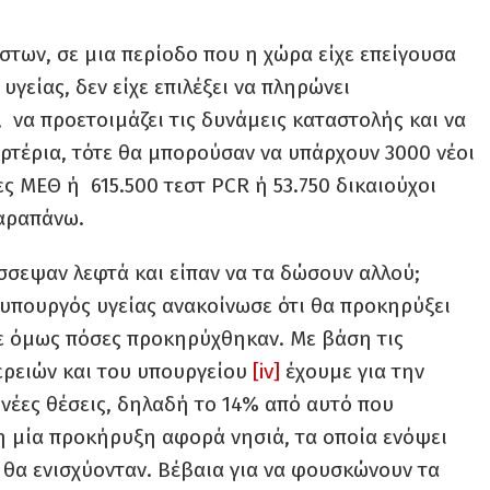
στων, σε μια περίοδο που η χώρα είχε επείγουσα
γείας, δεν είχε επιλέξει να πληρώνει
 να προετοιμάζει τις δυνάμεις καταστολής και να
αρτέρια, τότε θα μπορούσαν να υπάρχουν 3000 νέοι
έες ΜΕΘ ή 615.500 τεστ PCR ή 53.750 δικαιούχοι
παραπάνω.
σσεψαν λεφτά και είπαν να τα δώσουν αλλού;
υπουργός υγείας ανακοίνωσε ότι θα προκηρύξει
με όμως πόσες προκηρύχθηκαν. Με βάση τις
ερειών και του υπουργείου
[iv]
έχουμε για την
 νέες θέσεις, δηλαδή το 14% από αυτό που
 η μία προκήρυξη αφορά νησιά, τα οποία ενόψει
 θα ενισχύονταν. Βέβαια για να φουσκώνουν τα