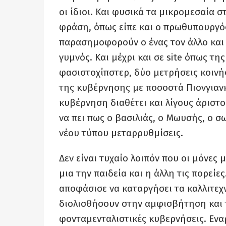
οι ίδιοι. Και φυσικά τα μικρομεσαία 
φράση, όπως είπε και ο πρωθυπουργό
παρασημοφορούν ο ένας τον άλλο και χ
γυμνός. Και μέχρι και σε site όπως τη
φασιστοχίπστερ, δύο μετρήσεις κοινή
της κυβέρνησης με ποσοστά Πιονγιανκ
κυβέρνηση διαθέτει και λίγους άριστο
να πει πως ο βασιλιάς, ο Μωυσής, ο σω
νέου τύπου μεταρρυθμίσεις.
Δεν είναι τυχαίο λοιπόν που οι μόνε
μια την παιδεία και η άλλη τις πορεί
αποφάσισε να καταργήσει τα καλλιτεχ
διολισθήσουν στην αμφισβήτηση και τ
φονταμενταλιστικές κυβερνήσεις. Ενα