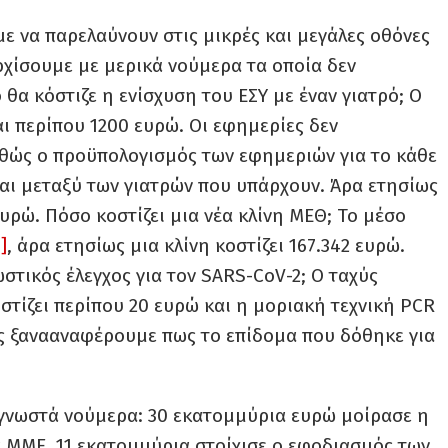
ε να παρελαύνουν στις μικρές και μεγάλες οθόνες
ρχίσουμε με μερικά νούμερα τα οποία δεν
α κόστιζε η ενίσχυση του ΕΣΥ με έναν γιατρό; Ο
αι περίπου 1200 ευρώ. Οι εφημερίες δεν
αθώς ο προϋπολογισμός των εφημεριών για το κάθε
ται μεταξύ των γιατρών που υπάρχουν. Άρα ετησίως
υρώ. Πόσο κοστίζει μια νέα κλίνη ΜΕΘ; Το μέσο
i]
, άρα ετησίως μια κλίνη κοστίζει 167.342 ευρώ.
στικός έλεγχος για τον SARS-CoV-2; Ο ταχύς
στίζει περίπου 20 ευρώ και η μοριακή τεχνική PCR
 ας ξανααναφέρουμε πως το επίδομα που δόθηκε για
 γνωστά νούμερα: 30 εκατομμύρια ευρώ μοίρασε η
 ΜΜΕ, 11 εκατομμύρια στοίχισε ο εφοδιασμός των