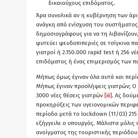
δικαιούχους επιδόματος.
Άρα συνολικά αν η κυβέρνηση των άρι
ανάγκη από ενίσχυση του συστήματος υ
δημοσιογράφους για να τη λιβανίζουν,
φυτεύει ψευδοπιπεριές σε τσίγκινα π
γιατροί ή 2.150.000 rapid test ή 256 ν
επιδόματος ή ένας επιμερισμός των 
Μήπως όμως έγιναν όλα αυτά και περί
Μήπως έγιναν προσλήψεις γιατρών; Ο 
3000 νέες θέσεις γιατρών
[iii]
. Ας δού
προκηρύξεις των υγειονομικών περιφ
περίοδο μετά το lockdown (11/03) 215
εξήγγειλε ο υπουργός. Μάλιστα μόλις
ανοίγματος της τουριστικής περιόδου