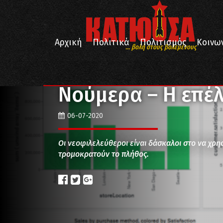
Αρχική
Πολιτικά
Πολιτισμός
Κοινω
... βολή στους βολεμένους
/
/
Αρχική
Απόψεις
Νούμερα – Η επέλαση των άχρη
Νούμερα – Η επέ
06-07-2020
Οι νεοφιλελεύθεροι είναι δάσκαλοι στο να χρη
τρομοκρατούν το πλήθος.