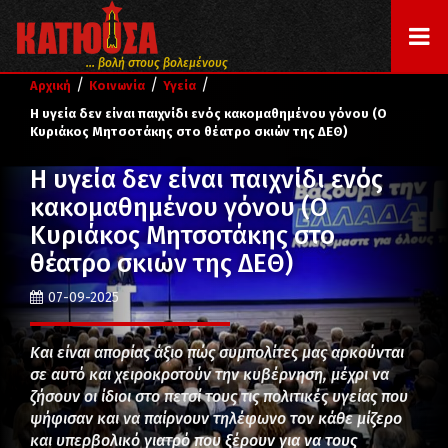
... βολή στους βολεμένους
/
/
/
Αρχική
Κοινωνία
Υγεία
Η υγεία δεν είναι παιχνίδι ενός κακομαθημένου γόνου (Ο
Κυριάκος Μητσοτάκης στο θέατρο σκιών της ΔΕΘ)
Η υγεία δεν είναι παιχνίδι ενός
κακομαθημένου γόνου (Ο
Κυριάκος Μητσοτάκης στο
θέατρο σκιών της ΔΕΘ)
07-09-2025
Και είναι απορίας άξιο πώς συμπολίτες μας αρκούνται
σε αυτό και χειροκροτούν την κυβέρνηση, μέχρι να
ζήσουν οι ίδιοι στο πετσί τους τις πολιτικές υγείας που
ψήφισαν και να παίρνουν τηλέφωνο τον κάθε μίζερο
και υπερβολικό γιατρό που ξέρουν για να τους