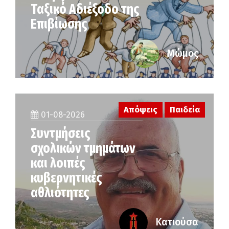
Ταξικό Αδιέξοδο της
Επιβίωσης
Μώμος
Απόψεις
Παιδεία
01-08-2026
Συντμήσεις
σχολικών τμημάτων
και λοιπές
κυβερνητικές
αθλιότητες
Κατιούσα