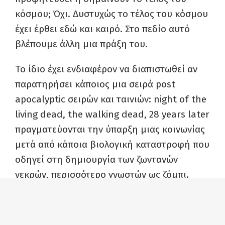
κόσμου; Όχι. Δυστυχώς το τέλος του κόσμου
έχει έρθει εδώ και καιρό. Στο πεδίο αυτό
βλέπουμε άλλη μια πράξη του.
Το ίδιο έχει ενδιαφέρον να διαπιστωθεί αν
παρατηρήσει κάποιος μια σειρά post
apocalyptic σειρών και ταινιών: night of the
living dead, the walking dead, 28 years later
πραγματεύονται την ύπαρξη μιας κοινωνίας
μετά από κάποια βιολογική καταστροφή που
οδηγεί στη δημιουργία των ζωντανών
νεκρών, περισσότερο γνωστών ως ζόμπι.
Αυτό όμως που πραγματικά πραγματεύονται
είναι τι μένει από την “πολιτισμένη”
κοινωνία αν αφαιρέσεις την πιο βασική