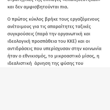
και δεν αμφισβητούνται πια.
Ο πρώτος κύκλος βρήκε τους εργαζόμενους
ανέτοιμους για τις απαραίτητες ταξικές
συγκρούσεις (παρά την οργανωτική και
ιδεολογική προσπάθεια του ΚΚΕ) και οι
αντιδράσεις που υπερίσχυσαν στην κοινωνία
ήταν ο εθνικισμός, το μικροαστικό μίσος, η
ιδεαλιστική άρνηση της φύσης του
καπιταλισμού, στο όνομα κάποιων
γενικόλογων αξιών και της πίστης στο
αστικό Σύνταγμα. Το τελευταίο αυτό
στοιχείο, αξιοποιούμενο από/παρασύροντας
το ρεύμα της αριστεράς που θεωρείται
ανανεωτικό (αν και δεν θα έπρεπε λόγω