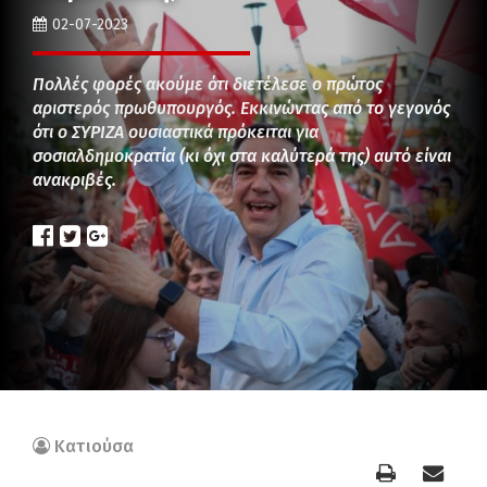
02-07-2023
Πολλές φορές ακούμε ότι διετέλεσε ο πρώτος
αριστερός πρωθυπουργός. Εκκινώντας από το γεγονός
ότι ο ΣΥΡΙΖΑ ουσιαστικά πρόκειται για
σοσιαλδημοκρατία (κι όχι στα καλύτερά της) αυτό είναι
ανακριβές.
Κατιούσα