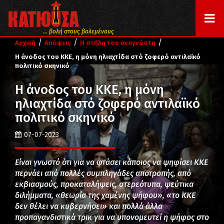
... βολή στους βολεμένους
/
/
/
Αρχική
Απόψεις
Η στήλη του αναγνώστη
Η άνοδος του ΚΚΕ, η μόνη ηλιαχτίδα στό ζοφερό αντιλαϊκό
πολιτικό σκηνικό
Η άνοδος του ΚΚΕ, η μόνη
ηλιαχτίδα στό ζοφερό αντιλαϊκό
πολιτικό σκηνικό
07-07-2023
Είναι γνωστό ότι για να φτάσει κάποιος να ψηφίσει ΚΚΕ
περνάει από πολλές συμπληγάδες αποτροπής, από
εκβιασμούς, προκαταλήψεις, στερεότυπα, ψεύτικα
διλήμματα, «θεωρία της χαμένης ψήφου», «το ΚΚΕ
δεν θέλει να κυβερνήσει» και πολλά άλλα
προπαγανδιστικά τρικ για να υπονομευτεί η ψήφος στο