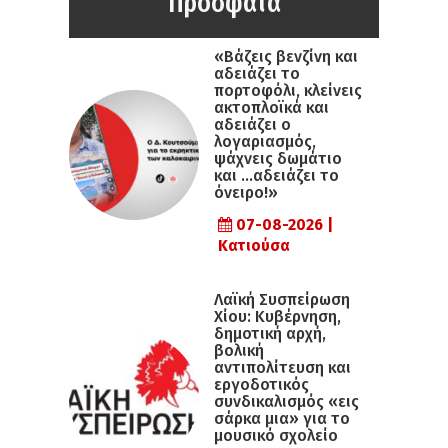
Πρόσφατα
«Βάζεις βενζίνη και
αδειάζει το
πορτοφόλι, κλείνεις
ακτοπλοϊκά και
αδειάζει ο
λογαριασμός,
ψάχνεις δωμάτιο
και …αδειάζει το
όνειρο!»
07-08-2026 |
Κατιούσα
Λαϊκή Συσπείρωση
Χίου: Κυβέρνηση,
δημοτική αρχή,
βολική
αντιπολίτευση και
εργοδοτικός
συνδικαλισμός «εις
σάρκα μια» για το
μουσικό σχολείο