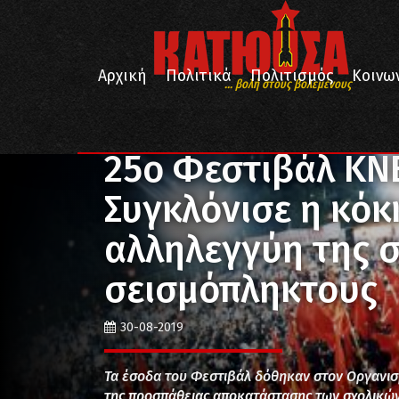
Αρχική
Πολιτικά
Πολιτισμός
Κοινω
... βολή στους βολεμένους
/
/
/
Αρχική
Αφιερώματα
Φεστιβάλ ΚΝΕ - Οδηγητή
25ο Φεστιβάλ ΚΝ
Συγκλόνισε η κόκκ
αλληλεγγύη της 
σεισμόπληκτους
30-08-2019
Τα έσοδα του Φεστιβάλ δόθηκαν στον Οργανισμ
της προσπάθειας αποκατάστασης των σχολικώ