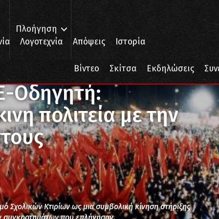
Πλοήγηση
νία
Λογοτεχνία
Απόψεις
Ιστορία
25ο Φεστιβάλ ΚΝΕ-Οδηγητή: Συγκλόνισε η κόκκινη πολιτεία με την α
Βίντεο
Σκίτσα
Εκδηλώσεις
Συν
Ε-Οδηγητή:
ινη πολιτεία με την
στους
ό Σχολικών Κτιρίων ως μια συμβολική κίνηση στήριξης
ν συγκροτημάτων που επλήγησαν.