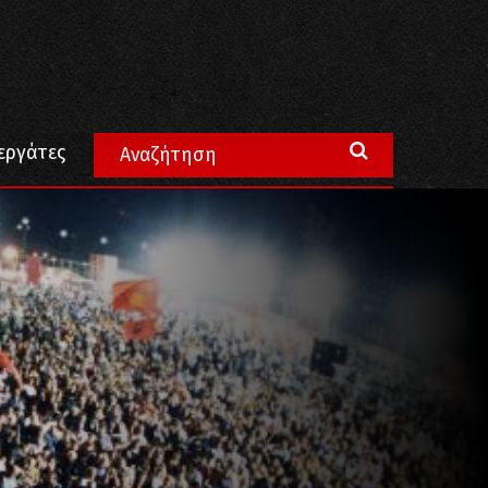
λληλεγγύη της στους σεισμόπληκτους
εργάτες