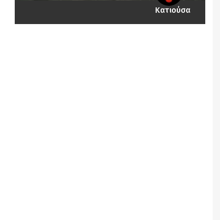
Κατιούσα
Notice
: Undefined offset: 1 in
/srv/katiousa/pub_dir/wp-includes/class-wp-
query.php
on line
3403
Notice
: Undefined offset: 2 in
/srv/katiousa/pub_dir/wp-includes/class-wp-
query.php
on line
3403
Notice
: Undefined offset: 3 in
/srv/katiousa/pub_dir/wp-includes/class-wp-
query.php
on line
3403
Notice
: Undefined offset: 4 in
/srv/katiousa/pub_dir/wp-includes/class-wp-
query.php
on line
3403