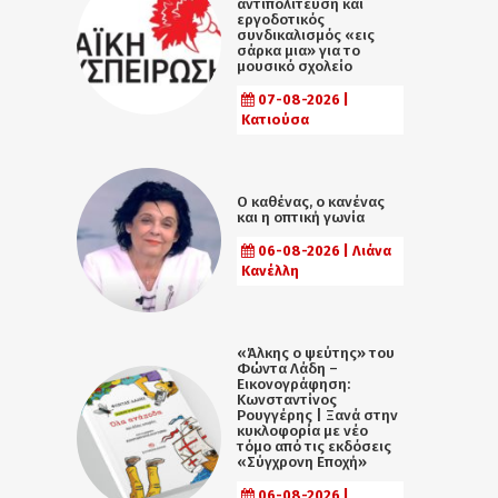
αντιπολίτευση και
εργοδοτικός
συνδικαλισμός «εις
σάρκα μια» για το
μουσικό σχολείο
07-08-2026 |
Κατιούσα
Ο καθένας, ο κανένας
και η οπτική γωνία
06-08-2026 | Λιάνα
Κανέλλη
«Άλκης ο ψεύτης» του
Φώντα Λάδη –
Εικονογράφηση:
Κωνσταντίνος
Ρουγγέρης | Ξανά στην
κυκλοφορία με νέο
τόμο από τις εκδόσεις
«Σύγχρονη Εποχή»
06-08-2026 |