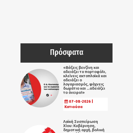
Πρόσφατα
«Βάζεις βενζίνη και
αδειάζει το πορτοφόλι,
κλείνεις ακτοπλοϊκά και
αδειάζει ο
λογαριασμός, ψάχνεις
δωμάτιο και …αδειάζει
το όνειρο!»
07-08-2026 |
Κατιούσα
Λαϊκή Συσπείρωση
Χίου: Κυβέρνηση,
δημοτική αρχή, βολική