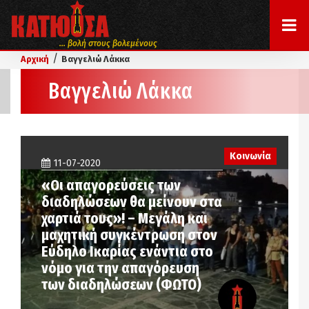
... βολή στους βολεμένους
/
Αρχική
Βαγγελιώ Λάκκα
Βαγγελιώ Λάκκα
Κοινωνία
11-07-2020
«Οι απαγορεύσεις των
διαδηλώσεων θα μείνουν στα
χαρτιά τους»! – Μεγάλη και
μαχητική συγκέντρωση στον
Εύδηλο Ικαρίας ενάντια στο
νόμο για την απαγόρευση
των διαδηλώσεων (ΦΩΤΟ)