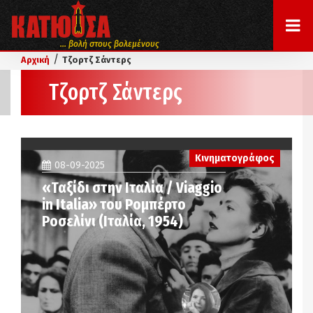
... βολή στους βολεμένους
/
Αρχική
Τζορτζ Σάντερς
Τζορτζ Σάντερς
Κινηματογράφος
08-09-2025
«Ταξίδι στην Ιταλία / Viaggio
in Italia» του Ρομπέρτο
Ροσελίνι (Ιταλία, 1954)