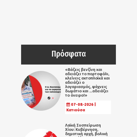
Πρόσφατα
«Βάζεις βενζίνη και
αδειάζει το πορτοφόλι,
κλείνεις ακτοπλοϊκά και
αδειάζει ο
λογαριασμός, ψάχνεις
δωμάτιο και …αδειάζει
το όνειρο!»
07-08-2026 |
Κατιούσα
Λαϊκή Συσπείρωση
Χίου: Κυβέρνηση,
δημοτική αρχή, βολική