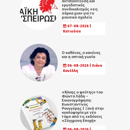
αντιπολίτευση και
εργοδοτικός
συνδικαλισμός «εις
σάρκα μια» για το
μουσικό σχολείο
07-08-2026 |
Κατιούσα
Ο καθένας, ο κανένας
και η οπτική γωνία
06-08-2026 | Λιάνα
Κανέλλη
«Άλκης ο ψεύτης» του
Φώντα Λάδη –
Εικονογράφηση:
Κωνσταντίνος
Ρουγγέρης | Ξανά στην
κυκλοφορία με νέο
τόμο από τις εκδόσεις
«Σύγχρονη Εποχή»
06-08-2026 |