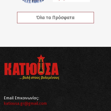
Όλα τα Πρόσφατα
... βολή στους βολεμένους
Email Επικοινωνίας:
katiousa.gr@gmail.com