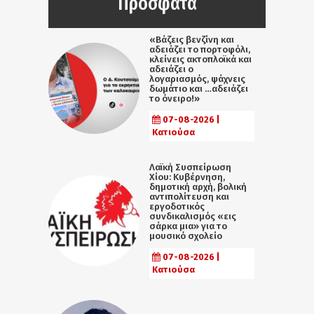
Πρόσφατα
«Βάζεις βενζίνη και
αδειάζει το πορτοφόλι,
κλείνεις ακτοπλοϊκά και
αδειάζει ο
λογαριασμός, ψάχνεις
δωμάτιο και …αδειάζει
το όνειρο!»
07-08-2026 |
Κατιούσα
Λαϊκή Συσπείρωση
Χίου: Κυβέρνηση,
δημοτική αρχή, βολική
αντιπολίτευση και
εργοδοτικός
συνδικαλισμός «εις
σάρκα μια» για το
μουσικό σχολείο
07-08-2026 |
Κατιούσα