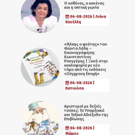
Ο καθένας, ο κανένας
και η οπτική γωνία
06-08-2026 | Λιάνα
Κανέλλη
«Άλκης ο ψεύτης» του
Φώντα Λάδη –
Εικονογράφηση:
Κωνσταντίνος
Ρουγγέρης | Ξανά στην
κυκλοφορία με νέο
τόμο από τις εκδόσεις
«Σύγχρονη Εποχή»
06-08-2026 |
Κατιούσα
Αριστεροί με δεξιές
τσέπες: Το Υπαρξιακό
και Ταξικό Αδιέξοδο της
Επιβίωσης
06-08-2026 |
Μώμος