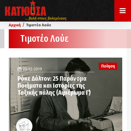
... βολή στους βολεμένους
/
Αρχική
Τιμοτέο Λούε
Τιμοτέο Λούε
Ποίηση
23-12-2019
Ρόκε Δάλτον: 25 Παράνομα
Ποιήματα και Ιστορίες της
Ταξικής πάλης (Αφιέρωμα Γ΄)