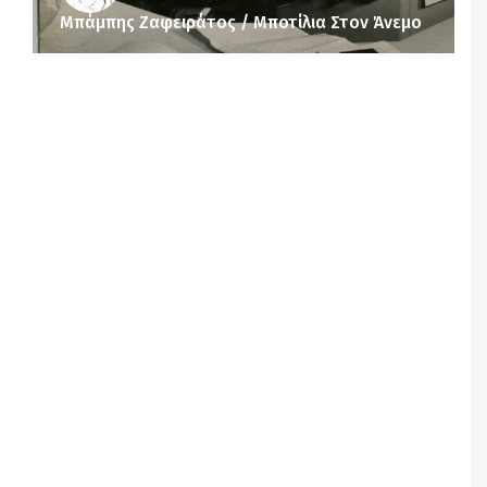
Μπάμπης Ζαφειράτος / Μποτίλια Στον Άνεμο
Notice
: Undefined offset: 1 in
/srv/katiousa/pub_dir/wp-includes/class-wp-
query.php
on line
3403
Notice
: Undefined offset: 2 in
/srv/katiousa/pub_dir/wp-includes/class-wp-
query.php
on line
3403
Notice
: Undefined offset: 3 in
/srv/katiousa/pub_dir/wp-includes/class-wp-
query.php
on line
3403
Notice
: Undefined offset: 4 in
/srv/katiousa/pub_dir/wp-includes/class-wp-
query.php
on line
3403