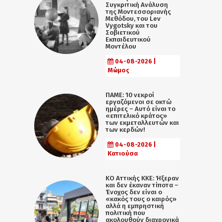
Συγκριτική Ανάλυση
της Μοντεσσοριανής
Μεθόδου, του Lev
Vygotsky και του
Σοβιετικού
Εκπαιδευτικού
Μοντέλου
04-08-2026 |
Μώμος
ΠΑΜΕ: 10 νεκροί
εργαζόμενοι σε οκτώ
ημέρες – Αυτό είναι το
«επιτελικό κράτος»
των εκμεταλλευτών και
των κερδών!
04-08-2026 |
Κατιούσα
KO Αττικής ΚΚΕ: Ήξεραν
και δεν έκαναν τίποτα –
Ένοχος δεν είναι ο
«κακός τους ο καιρός»
αλλά η εµπρηστική
πολιτική που
ακολουθούν διαχρονικά