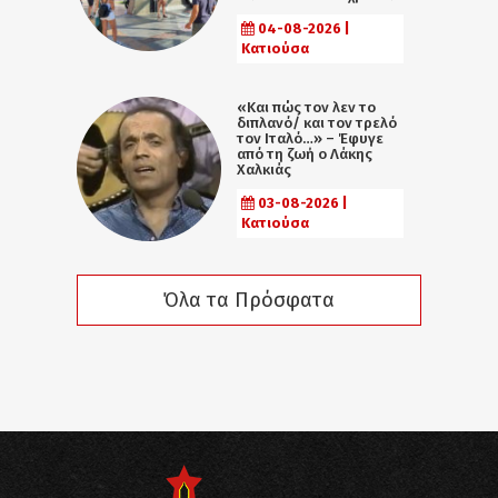
04-08-2026 |
Κατιούσα
«Και πώς τον λεν το
διπλανό/ και τον τρελό
τον Ιταλό…» – Έφυγε
από τη ζωή ο Λάκης
Χαλκιάς
03-08-2026 |
Κατιούσα
Όλα τα Πρόσφατα