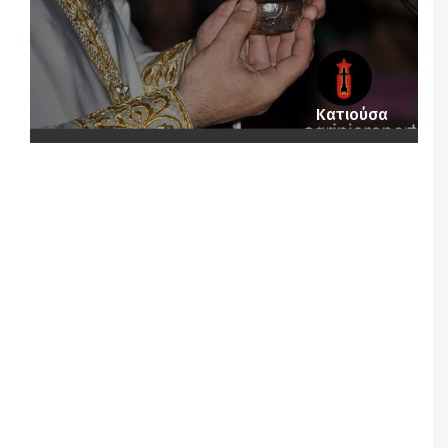
Κατιούσα
Notice
: Undefined offset: 4 in
/srv/katiousa/pub_dir/wp-includes/class-wp-
query.php
on line
3403
Notice
: Undefined offset: 5 in
/srv/katiousa/pub_dir/wp-includes/class-wp-
query.php
on line
3403
Notice
: Undefined offset: 6 in
/srv/katiousa/pub_dir/wp-includes/class-wp-
query.php
on line
3403